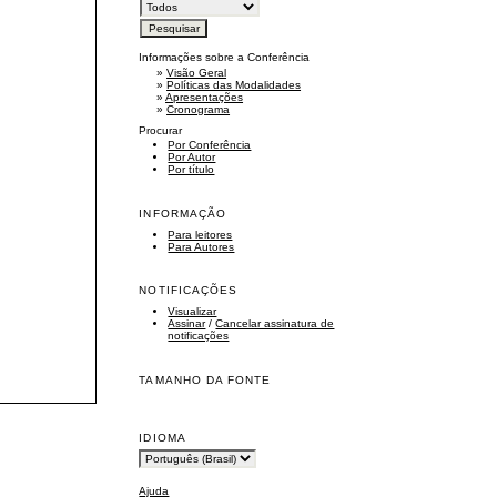
Informações sobre a Conferência
»
Visão Geral
»
Políticas das Modalidades
»
Apresentações
»
Cronograma
Procurar
Por Conferência
Por Autor
Por título
INFORMAÇÃO
Para leitores
Para Autores
NOTIFICAÇÕES
Visualizar
Assinar
/
Cancelar assinatura de
notificações
TAMANHO DA FONTE
IDIOMA
Ajuda