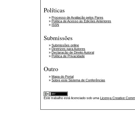
Políticas
»
Processo de Avaliação pelos Pares
»
Política de Acesso às Edições Anteriores
»
ISSN
Submissões
»
Submissões online
»
Diretrizes para Autores
»
Declaração de Direito Autoral
»
Política de Privacidade
Outro
»
Mapa do Portal
»
Sobre este Sistema de Conferências
Este trabalho está licenciado sob uma
Licença Creative Commo