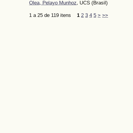
Olea, Pelayo Munhoz
, UCS (Brasil)
1 a 25 de 119 itens
1
2
3
4
5
>
>>