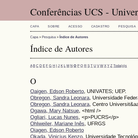
Conferências UCS - Univer
CAPA
SOBRE
ACESSO
CADASTRO
PESQUISA
Capa
>
Pesquisa
>
Índice de Autores
Índice de Autores
A
B
C
D
E
F
G
H
I
J
K
L
M
N
O
P
Q
R
S
T
U
V
W
X
Y
Z
Toda(o)s
O
Oaigen, Edson Roberto
, UNIVATES; UEP.
Obregon, Sandra Leonara
, Universidade Feder
Obregon, Sandra Leonara
, Centro Universit&a
Ogawa, Mary Natsue
, <html />
Ogliari, Lucas Nunes
, <p>PUCRS</p>
Ohlweiler, Mariane Inês
, UFRGS
Oiagen, Edson Roberto
Okada, Vinicius Kenzo
, Universidade Tecnológ