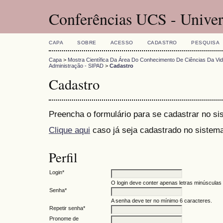
Conferências UCS - Univer
CAPA
SOBRE
ACESSO
CADASTRO
PESQUISA
Capa
>
Mostra Científica Da Área Do Conhecimento De Ciências Da Vi
Administração - SIPAD
>
Cadastro
Cadastro
Preencha o formulário para se cadastrar no si
Clique aqui
caso já seja cadastrado no sistema
Perfil
Login*
O login deve conter apenas letras minúsculas (
Senha*
A senha deve ter no mínimo 6 caracteres.
Repetir senha*
Pronome de