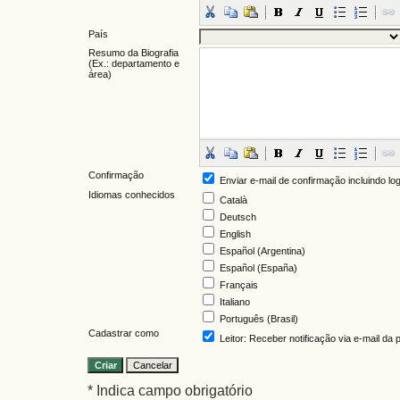
País
Resumo da Biografia
(Ex.: departamento e
área)
Confirmação
Enviar e-mail de confirmação incluindo lo
Idiomas conhecidos
Català
Deutsch
English
Español (Argentina)
Español (España)
Français
Italiano
Português (Brasil)
Cadastrar como
Leitor
: Receber notificação via e-mail da
* Indica campo obrigatório