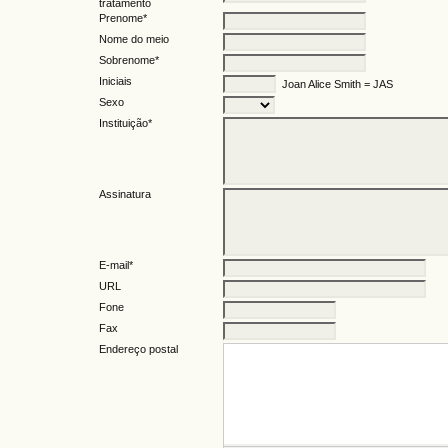
tratamento
Prenome*
Nome do meio
Sobrenome*
Iniciais
Joan Alice Smith = JAS
Sexo
Instituição*
Assinatura
E-mail*
URL
Fone
Fax
Endereço postal