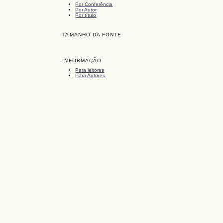
Por Conferência
Por Autor
Por título
TAMANHO DA FONTE
INFORMAÇÃO
Para leitores
Para Autores