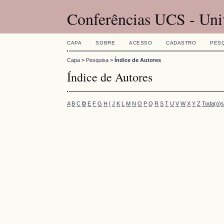
Conferências UCS - Uni
CAPA
SOBRE
ACESSO
CADASTRO
PES
Capa
>
Pesquisa
>
Índice de Autores
Índice de Autores
A
B
C
D
E
F
G
H
I
J
K
L
M
N
O
P
Q
R
S
T
U
V
W
X
Y
Z
Toda(o)