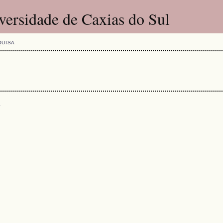
versidade de Caxias do Sul
QUISA
s