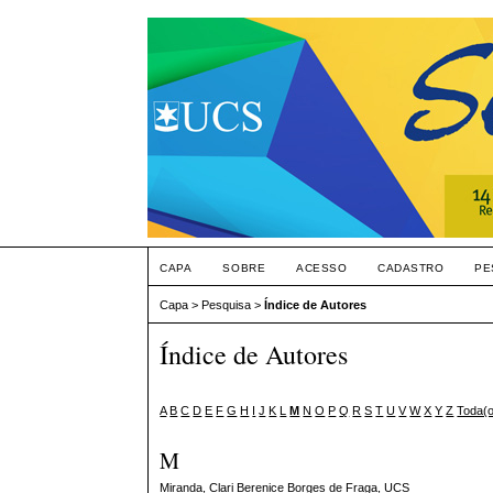
CAPA
SOBRE
ACESSO
CADASTRO
PE
Capa
>
Pesquisa
>
Índice de Autores
Índice de Autores
A
B
C
D
E
F
G
H
I
J
K
L
M
N
O
P
Q
R
S
T
U
V
W
X
Y
Z
Toda(
M
Miranda, Clari Berenice Borges de Fraga
, UCS