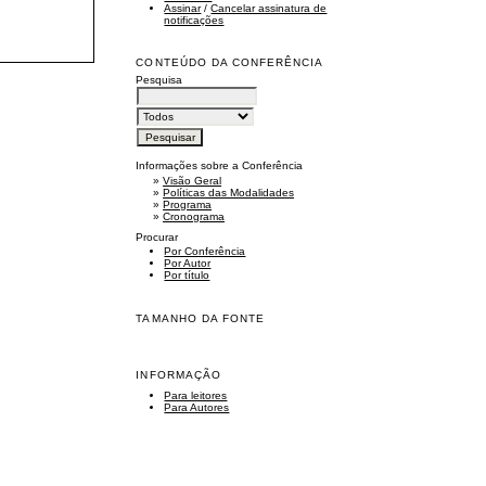
Assinar
/
Cancelar assinatura de
notificações
CONTEÚDO DA CONFERÊNCIA
Pesquisa
Informações sobre a Conferência
»
Visão Geral
»
Políticas das Modalidades
»
Programa
»
Cronograma
Procurar
Por Conferência
Por Autor
Por título
TAMANHO DA FONTE
INFORMAÇÃO
Para leitores
Para Autores