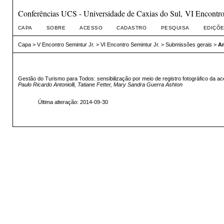
Conferências UCS - Universidade de Caxias do Sul, VI Encontro 
CAPA
SOBRE
ACESSO
CADASTRO
PESQUISA
EDIÇÕE
Capa
>
V Encontro Semintur Jr.
>
VI Encontro Semintur Jr.
>
Submissões gerais
>
An
Gestão do Turismo para Todos: sensibilização por meio de registro fotográfico da a
Paulo Ricardo Antoniolli, Tatiane Fetter, Mary Sandra Guerra Ashton
Última alteração: 2014-09-30