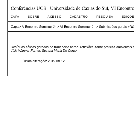
Conferências UCS - Universidade de Caxias do Sul, VI Encontro 
CAPA
SOBRE
ACESSO
CADASTRO
PESQUISA
EDIÇÕE
Capa
>
V Encontro Semintur Jr.
>
VI Encontro Semintur Jr.
>
Submissões gerais
>
Wa
Resíduos sólidos gerados no transporte aéreo: reflexões sobre práticas ambientais
Júlia Wanner Forner, Suzana Maria De Conto
Última alteração: 2015-08-12