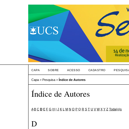
CAPA
SOBRE
ACESSO
CADASTRO
PESQUIS
Capa
>
Pesquisa
>
Índice de Autores
Índice de Autores
A
B
C
D
E
F
G
H
I
J
K
L
M
N
O
P
Q
R
S
T
U
V
W
X
Y
Z
Toda(o)s
D