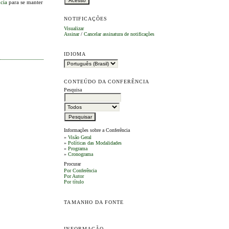
ncia
para se manter
NOTIFICAÇÕES
Visualizar
Assinar
/
Cancelar assinatura de notificações
IDIOMA
CONTEÚDO DA CONFERÊNCIA
Pesquisa
Informações sobre a Conferência
»
Visão Geral
»
Políticas das Modalidades
»
Programa
»
Cronograma
Procurar
Por Conferência
Por Autor
Por título
TAMANHO DA FONTE
INFORMAÇÃO