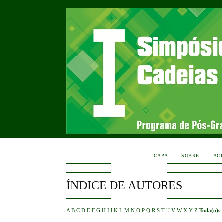
CAPA
SOBRE
AC
ÍNDICE DE AUTORES
A
B
C
D
E
F
G
H
I
J
K
L
M
N
O
P
Q
R
S
T
U
V
W
X
Y
Z
Toda(o)s