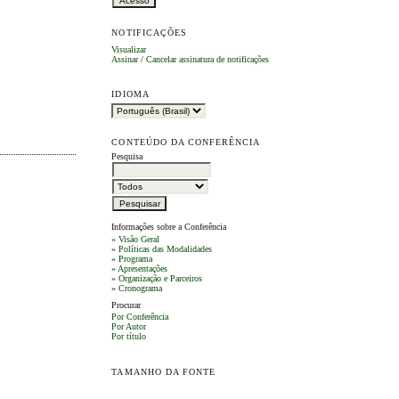
NOTIFICAÇÕES
Visualizar
Assinar
/
Cancelar assinatura de notificações
IDIOMA
CONTEÚDO DA CONFERÊNCIA
Pesquisa
Informações sobre a Conferência
»
Visão Geral
»
Políticas das Modalidades
»
Programa
»
Apresentações
»
Organização e Parceiros
»
Cronograma
Procurar
Por Conferência
Por Autor
Por título
TAMANHO DA FONTE