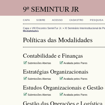
9º SEMINTUR JR
CAPA
SOBRE
ACESSO
CADASTRO
PESQUISA
Capa
>
VIII Encontro SeminTur Jr.
>
XI Seminário Interinstitucional de
Modalidades
Políticas das Modalidades
Contabilidade e Finanças
Submissões Abertas
Avaliada pelos Pares
Estratégias Organizacionais
Submissões Abertas
Avaliada pelos Pares
Estudos Organizacionais e Gestão
Submissões Abertas
Avaliada pelos Pares
Gestão das Operações e Logística