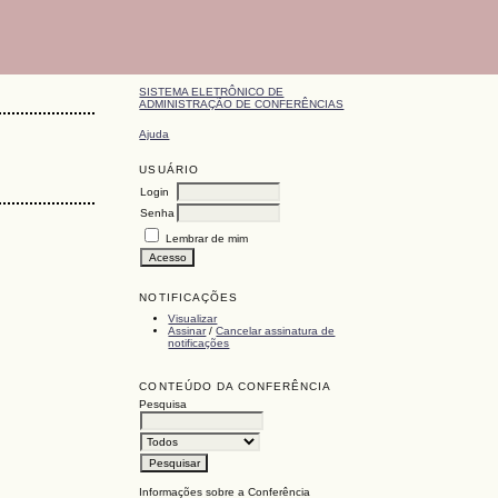
SISTEMA ELETRÔNICO DE
ADMINISTRAÇÃO DE CONFERÊNCIAS
Ajuda
USUÁRIO
Login
Senha
Lembrar de mim
NOTIFICAÇÕES
Visualizar
Assinar
/
Cancelar assinatura de
notificações
CONTEÚDO DA CONFERÊNCIA
Pesquisa
Informações sobre a Conferência