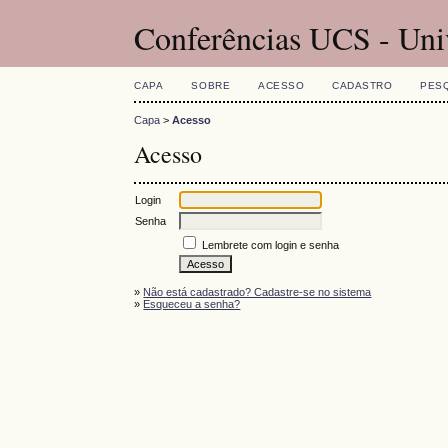
Conferências UCS - Uni
CAPA
SOBRE
ACESSO
CADASTRO
PES
Capa
>
Acesso
Acesso
Login
Senha
Lembrete com login e senha
»
Não está cadastrado? Cadastre-se no sistema
»
Esqueceu a senha?