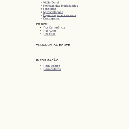
»
Visão Geral
»
Políticas das Modalidades
»
Programa
»
Apresentações
»
Organização e Parceiros
»
Cronograma
Procurar
Por Conferência
Por Autor
Por título
TAMANHO DA FONTE
INFORMAÇÃO
Para leitores
Para Autores