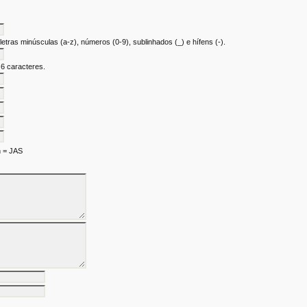
etras minúsculas (a-z), números (0-9), sublinhados (_) e hífens (-).
 6 caracteres.
h = JAS