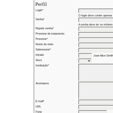
Perfil
Login*
O login deve conter apenas l
Senha*
A senha deve ter no mínimo
Repetir senha*
Pronome de tratamento
Prenome*
Nome do meio
Sobrenome*
Iniciais
Joan Alice Smit
Sexo
Instituição*
Assinatura
E-mail*
URL
Fone