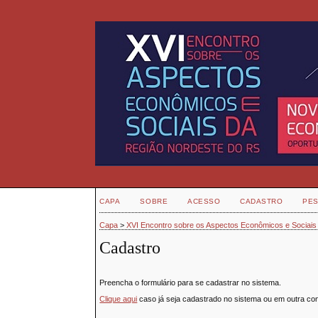
CAPA
SOBRE
ACESSO
CADASTRO
PES
Capa
>
XVI Encontro sobre os Aspectos Econômicos e Sociais
Cadastro
Preencha o formulário para se cadastrar no sistema.
Clique aqui
caso já seja cadastrado no sistema ou em outra conf