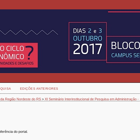
QUISA
EDIÇÕES ANTERIORES
 da Região Nordeste do RS
>
XI Seminário Interinstitucional de Pesquisa em Administração 
erência do portal.