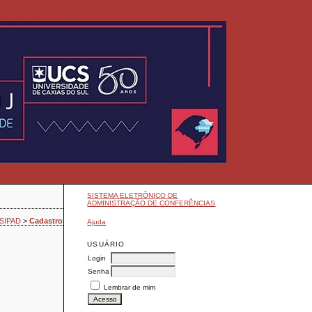
SISTEMA ELETRÔNICO DE
ADMINISTRAÇÃO DE CONFERÊNCIAS
- SIPAD
>
Cadastro
Ajuda
USUÁRIO
Login
Senha
Lembrar de mim