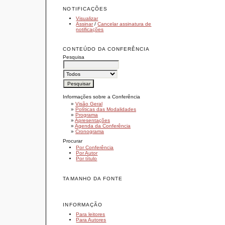
NOTIFICAÇÕES
Visualizar
Assinar
/
Cancelar assinatura de
notificações
CONTEÚDO DA CONFERÊNCIA
Pesquisa
Informações sobre a Conferência
»
Visão Geral
»
Políticas das Modalidades
»
Programa
»
Apresentações
»
Agenda da Conferência
»
Cronograma
Procurar
Por Conferência
Por Autor
Por título
TAMANHO DA FONTE
INFORMAÇÃO
Para leitores
Para Autores