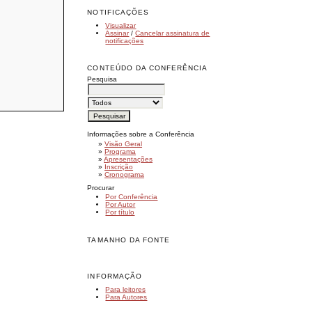
NOTIFICAÇÕES
Visualizar
Assinar
/
Cancelar assinatura de
notificações
CONTEÚDO DA CONFERÊNCIA
Pesquisa
Informações sobre a Conferência
»
Visão Geral
»
Programa
»
Apresentações
»
Inscrição
»
Cronograma
Procurar
Por Conferência
Por Autor
Por título
TAMANHO DA FONTE
INFORMAÇÃO
Para leitores
Para Autores