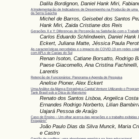
Dalila Bordignon, Daniel Hank Miri, Fabian
A Implementação de Indicadores de Desempenho na Produção de uma I
da Serra Gaúcha
Michel de Barros, Geisebel dos Santos Pez
Hank Miri, Zaida Cristiane dos Reis
Gerações X e Y: Diferenças de Percepção na Satisfação com o Trabal
Carlos Eduardo Schlindwein, Daniel Hank M
Eckert, Juliana Matte, Jéssica Paula Perot
As características percebidas e o impacto do COVID-19 em redes cola
com APLs de Caxias do Sul
Renan Isoton, Catiane Borsatto, Rodrigo B
Paese Giacomello, Ana Cristina Fachinelli
Larentis
Retenção de Funcionários: Panorama e Agenda de Pesquisa
Anelise Pioner, Alex Eckert
Uma Análise da Aliança Estratégica Capital Venture Utilizando o Progra
Tank Brasil sob a Ótica do Marxismo
Renato dos Santos Lisboa, Angelica Costa
Ernandes Rodrigo Norberto, Lilian Bambirr
Uajará Pessoa de Araújo
Caso de Ensino – Um olhar acerca das gerações e o trabalho exibidas 
Estagiário”
João Paulo Dias da Silva Munck, Maria Cr
e Castro
Gestão de conflitos: uma abordagem empírica na área educacional