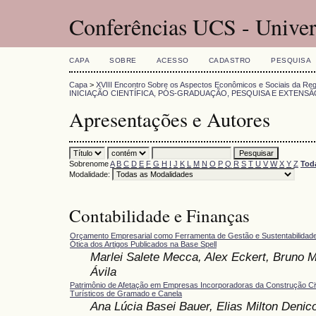
Conferências UCS - Univer
CAPA
SOBRE
ACESSO
CADASTRO
PESQUISA
Capa
>
XVIII Encontro Sobre os Aspectos Econômicos e Sociais da Reg
INICIAÇÃO CIENTÍFICA, PÓS-GRADUAÇÃO, PESQUISA E EXTENSÃ
Apresentações e Autores
Sobrenome
A
B
C
D
E
F
G
H
I
J
K
L
M
N
O
P
Q
R
S
T
U
V
W
X
Y
Z
Tod
Modalidade:
Contabilidade e Finanças
Orçamento Empresarial como Ferramenta de Gestão e Sustentabilidad
Ótica dos Artigos Publicados na Base Spell
Marlei Salete Mecca, Alex Eckert, Bruno 
Ávila
Patrimônio de Afetação em Empresas Incorporadoras da Construção Civ
Turísticos de Gramado e Canela
Ana Lúcia Basei Bauer, Elias Milton Denico