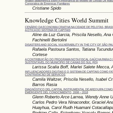
Análise Bibliométrica sobre A Importância do Modelo de Gestão De Ma
Corporativa de Empresas Familiares
Cristiane Spido
Knowledge Cities World Summit
CENÁRIO DA ECONOMIA CRIATIVA NA CIDADE DE PELOTAS, BRASI
A ÓTICA DO SISTEMA DE CAPITAIS
Aline da Luz Garcia, Priscila Nesello, Ana 
Fachinelli Bertolini
DISASTERS AND SOCIAL VULNERABILITY IN THE CITY OF SÃO PA
Rafaela Pastoura Santos, Tatiana Tucunduv
Cortese
A CONTRIBUIÇÃO DO PROGRAMA NOTA FISCAL GAÚCHA PARA O
SUSTENTÁVEL DO MUNICÍPIO DE CAXIAS DO SUL (RS)
Larissa Scalia Boff, Marlei Salete Mecca, 
INFLUENCIADORES DIGITAIS E O SISTEMA DE CAPITAIS COMO F
CONTRATAÇÃO DE SERVIÇOS
Camila Waltzer, Priscila Nesello, Isabel C
Barros Rasia
DIAGNÓSTICO DEL CAPITAL INSTRUMENTAL DE AREQUIPA COMO
EMERGENTE DEL CONOCIMIENTO, 2008 – 2018
Glenn Roberto Arce Larrea, Wendy Anne U
Carlos Pedro Vera Ninacondor, Graciel An
Huayhua, Carol Rudh Huamani Cotacallapa,
Rodrigo Callo, Estephany Yrasely Ramos 