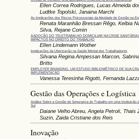
Ellen Correa Rodrigues, Lucas Almeida do
Ludtke Topolski, Janaina Marchi
As Implicações dos Riscos Psicossociais da Atividade de Gestão na Eq
Renata Maranhão Bressan Rêgo, Kelbia Na
Silva, Rejane Comin
A ADOÇÃO DO TELETRABALHO DOMICILIAR NA CRISE SANITÁRIA 
IMPACTOS NO DIREITO DO TRABALHO
Ellen Lindemann Wother
Implicações da Uberização na Saúde Mental dos Trabalhadores
Silvana Regina Ampessan Marcon, Sabrina
Britto
EMPLOYER BRANDING: UM ESTUDO BIBLIOMÉTRICO DE SUA CRI
IMPLEMENTAÇÃO
Vanessa Teresinha Rigotti, Fernanda Lazza
Gestão das Operações e Logística
Análise Sobre a Gestão de Segurança do Trabalho em uma Instituição 
Sul
Daiane Velho Abreu, Angela Petroli, Thai
Suzin, Zaida Cristiane dos Reis
Inovação