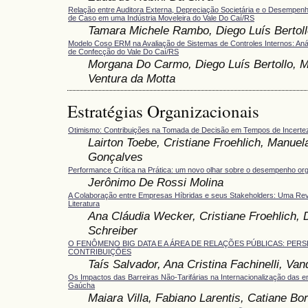
Relação entre Auditora Externa, Depreciação Societária e o Desempenh
de Caso em uma Indústria Moveleira do Vale Do Caí/RS
Tamara Michele Rambo, Diego Luís Bertoll
Modelo Coso ERM na Avaliação de Sistemas de Controles Internos: Aná
de Confecção do Vale Do Caí/RS
Morgana Do Carmo, Diego Luís Bertollo, M
Ventura da Motta
Estratégias Organizacionais
Otimismo: Contribuições na Tomada de Decisão em Tempos de Incerte
Lairton Toebe, Cristiane Froehlich, Manuel
Gonçalves
Performance Crítica na Prática: um novo olhar sobre o desempenho org
Jerônimo De Rossi Molina
A Colaboração entre Empresas Híbridas e seus Stakeholders: Uma Rev
Literatura
Ana Cláudia Wecker, Cristiane Froehlich,
Schreiber
O FENÔMENO BIG DATA E A ÁREA DE RELAÇÕES PÚBLICAS: PERS
CONTRIBUIÇÕES
Taís Salvador, ‪Ana Cristina Fachinelli, Va
Os Impactos das Barreiras Não-Tarifárias na Internacionalização das 
Gaúcha
Maiara Villa, Fabiano Larentis, Catiane Bor