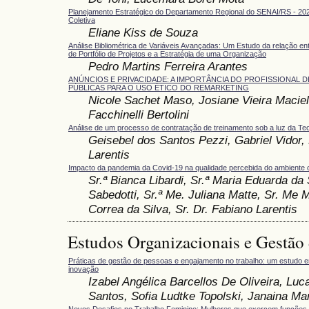
Planejamento Estratégico do Departamento Regional do SENAI/RS - 20
Coletiva
Eliane Kiss de Souza
Análise Bibliométrica de Variáveis Avançadas: Um Estudo da relação e
de Portfólio de Projetos e a Estratégia de uma Organização
Pedro Martins Ferreira Arantes
ANÚNCIOS E PRIVACIDADE: A IMPORTÂNCIA DO PROFISSIONAL 
PÚBLICAS PARA O USO ÉTICO DO REMARKETING
Nicole Sachet Maso, Josiane Vieira Maciel
Facchinelli Bertolini
Análise de um processo de contratação de treinamento sob a luz da Teo
Geisebel dos Santos Pezzi, Gabriel Vidor,
Larentis
Impacto da pandemia da Covid-19 na qualidade percebida do ambiente c
Sr.ª Bianca Libardi, Sr.ª Maria Eduarda da 
Sabedotti, Sr.ª Me. Juliana Matte, Sr. Me 
Correa da Silva, Sr. Dr. Fabiano Larentis
Estudos Organizacionais e Gestão
Práticas de gestão de pessoas e engajamento no trabalho: um estudo 
inovação
Izabel Angélica Barcellos De Oliveira, Lu
Santos, Sofia Ludtke Topolski, Janaina Ma