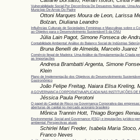
Vulnerabilidade Social Por Decorrência De Desastres Naturais: Uma An
Município De Arroio Do Padre
Ottoni Marques Moura de Leon, Larissa Me
Bolzan, Diuliana Leandro
Influências Culturais de Sociedades Femininas e Masculinas sobre o C
ao Objetivo para o Desenvolvimento Sustentável 5 da ONU
Júlia Lain Pagot, Simone Fonseca de Andr
Contabilidade Ambiental: Análise do Balanço Social de Indústrias Siderúr
Bruna Benelli de Almeida, Marcelo Juarez 
Comércio Ilegal de Madeira: Uma Análise da Regulamentação Criada pe
as Importações
Andresa Brambatti Argenta, Simone Fonse
Klein
Plano de Implementação dos Objetivos do Desenvolvimento Sustentáv
Gastronômico
João Felipe Freitag, Naiara Elisa Kreling,
A GOVERNANÇA CORPORATIVA APLICADA NAS INSTITUIÇÕES DE
Jéssica Paula Perotoni
O papel do Capital de Risco na Governança Corporativa das empresas:
aberturas de capital no mercado acionário brasileiro
Mônica Trannin Hott, Thiago Borges Renau
Environmental, Social and Governance (ESG) e imputações jurídico-pe
ambiental: Perspectivas atuais
Schirlei Mari Freder, Isabela Maria Stoco,
Franco Neves