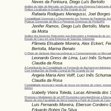
Neves da Fontoura, Diego Luís Bertollo
Análise do Valor de Mercado: um Estudo em uma Empresa Fabricante d
Ônibus Localizada no Estado do Rio Grande do Sul
Rafaela Rodigues Menegussi, Joel Borge
Contabilidade Gerencial e o Desempenho em Tempos de Pandemia: Análi
Práticas Gerenciais de Micro e Pequenas Empresas de Portão/RS
Jenifer Ramos, Diego Luís Bertollo, Marta 
da Motta
Análise dos Aspectos Relevantes que Antecedem a Implantação de um 
Estudo de Caso em uma Empresa de Soluções Industriais
Pâmela Elisabete Moreira, Alex Eckert, Fe
Bertolla, Marina Benato
O Efeito de Variáveis Macroeconômicas e Comportamentais no Mercado 
Leonardo Gress de Lima, Luci Inês Schum
Claudia da Rosa
A Contribuição da Contabilidade na Formação do Bacharel em Adminis
Com Instituições da Região Central do Rio Grande Do Sul
Angela Maria Aimi Volff, Luci Inês Schuma
Claudia da Rosa
Contabilidade gerencial e gestão de riscos em tempos de crises: prop
teórico
Izabelly Vieira Toleda, Lucas Almeida dos
Proposta e Modelagem de um KPI Economico para Aperfeiçoar a Educa
Alunos de uma Faculdade da Serra Gaúcha a Partir do Estudo de Caso
Luis Fernando Moreira, Eberson Cordeiro 
Eduardo Robini Da Silva