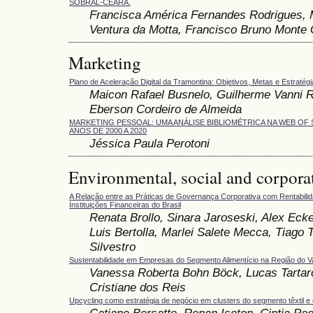
SOBRAL-CEARÁ.
Francisca América Fernandes Rodrigues, M
Ventura da Motta, Francisco Bruno Mont
Marketing
Plano de Aceleração Digital da Tramontina: Objetivos, Metas e Estratég
Maicon Rafael Busnelo, Guilherme Vanni Re
Eberson Cordeiro de Almeida
MARKETING PESSOAL: UMA ANÁLISE BIBLIOMÉTRICA NA WEB OF
ANOS DE 2000 A 2020
Jéssica Paula Perotoni
Environmental, social and corpora
A Relação entre as Práticas de Governança Corporativa com Rentabilid
Instituições Financeiras do Brasil
Renata Brollo, Sinara Jaroseski, Alex Eck
Luis Bertolla, Marlei Salete Mecca, Tiago 
Silvestro
Sustentabilidade em Empresas do Segmento Alimentício na Região do V
Vanessa Roberta Bohn Böck, Lucas Tartaro
Cristiane dos Reis
Upcycling como estratégia de negócio em clusters do segmento têxtil 
Catiane Borsatto, Renan Isoton, Cintia Pa