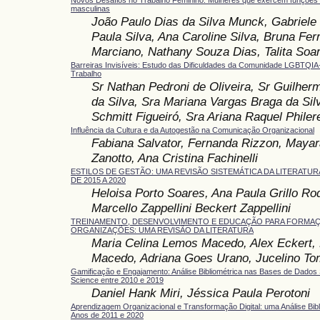
Novos Desafios no Trabalho Feminino: Mulheres que exercem funções 
masculinas
João Paulo Dias da Silva Munck, Gabriele 
Paula Silva, Ana Caroline Silva, Bruna Ferr
Marciano, Nathany Souza Dias, Talita Soar
Barreiras Invisíveis: Estudo das Dificuldades da Comunidade LGBTQI
Trabalho
Sr Nathan Pedroni de Oliveira, Sr Guilher
da Silva, Sra Mariana Vargas Braga da Sil
Schmitt Figueiró, Sra Ariana Raquel Philer
Influência da Cultura e da Autogestão na Comunicação Organizacional
Fabiana Salvator, Fernanda Rizzon, Mayar
Zanotto, Ana Cristina Fachinelli
ESTILOS DE GESTÃO: UMA REVISÃO SISTEMÁTICA DA LITERATU
DE 2015 A 2020
Heloisa Porto Soares, Ana Paula Grillo Ro
Marcello Zappellini Beckert Zappellini
TREINAMENTO, DESENVOLVIMENTO E EDUCAÇÃO PARA FORMAÇ
ORGANIZAÇÕES: UMA REVISÃO DA LITERATURA
Maria Celina Lemos Macedo, Alex Eckert, 
Macedo, Adriana Goes Urano, Jucelino To
Gamificação e Engajamento: Análise Bibliométrica nas Bases de Dados
Science entre 2010 e 2019
Daniel Hank Miri, Jéssica Paula Perotoni
Aprendizagem Organizacional e Transformação Digital: uma Análise Bibl
Anos de 2011 e 2020