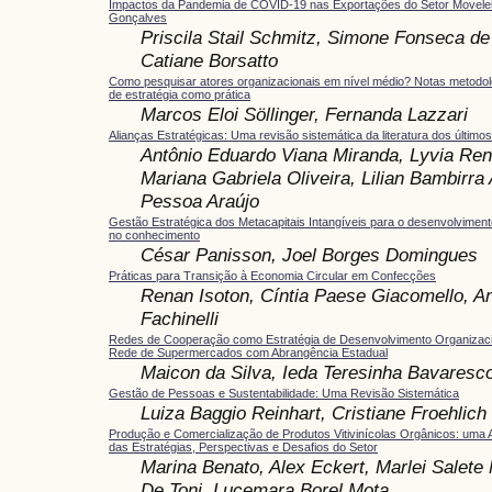
Impactos da Pandemia de COVID-19 nas Exportações do Setor Movelei
Gonçalves
Priscila Stail Schmitz, Simone Fonseca de
Catiane Borsatto
Como pesquisar atores organizacionais em nível médio? Notas metodol
de estratégia como prática
Marcos Eloi Söllinger, Fernanda Lazzari
Alianças Estratégicas: Uma revisão sistemática da literatura dos último
Antônio Eduardo Viana Miranda, Lyvia Ren
Mariana Gabriela Oliveira, Lilian Bambirra
Pessoa Araújo
Gestão Estratégica dos Metacapitais Intangíveis para o desenvolvimen
no conhecimento
César Panisson, Joel Borges Domingues
Práticas para Transição à Economia Circular em Confecções
Renan Isoton, Cíntia Paese Giacomello, An
Fachinelli
Redes de Cooperação como Estratégia de Desenvolvimento Organizac
Rede de Supermercados com Abrangência Estadual
Maicon da Silva, Ieda Teresinha Bavares
Gestão de Pessoas e Sustentabilidade: Uma Revisão Sistemática
Luiza Baggio Reinhart, Cristiane Froehlich
Produção e Comercialização de Produtos Vitivinícolas Orgânicos: uma 
das Estratégias, Perspectivas e Desafios do Setor
Marina Benato, Alex Eckert, Marlei Salete
De Toni, Lucemara Borel Mota