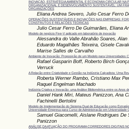
INOVAÇÃO, ESTRATÉGIA AMBIENTAL E ECONOMIA CIRCULAR NA
ORGANIZACIONAL E DESENVOLVIMENTO SUSTENTÁVEL: UM FR
ORGANIZAÇÕES
Eliana Andrea Severo, Julio Cesar Ferro 
OPERAÇÕES SUSTENTÁVEIS E INOVAÇÕES NAS EMPRESAS: FO
CONSTRUTOS E RELAÇÕES TEÓRICAS
Julio Cesar Ferro De Guimarães, Eliana A
Modelo de negócio Five-V aplicado em laboratório de inovação
Alessandra do Valle Abrahão Soares, Alan 
Eduardo Magalhães Teixeira, Gisele Caval
Marise Salles de Carvalho
Ambiente de Inovação: Proposição de um Modelo para Universidades C
Rafael Gasparin Boff, Roberto Birch Gonça
Verruck
A Relação entre Criatividade e Gestão na Indústria Calçadista: Uma Rev
Roberta Werner Rambo, Cristiano Max Pere
Raquel Engelman Machado
Indústria Criativa e Inovação: uma Análise Bibliométrica entre os Anos 
Daniel Hank Miri, Mateus Panizzon, Ana Cr
Fachinelli Bertolini
Modelo de Implementação do Sistema Dual de Educação como Estratég
Universidade-Empresa para Curso de Administração em Universidade 
Samuel Giacomelli, Aislane Rodrigues De
Panizzon
ANÁLISE DA ATUAÇÃO DO PROGRAMA CORREDORES DIGITAIS N