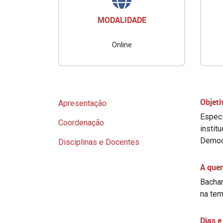
MODALIDADE
Online
Objeti
Apresentação
Especi
Coordenação
instit
Democr
Disciplinas e Docentes
A que
Bachar
na tem
Dias e