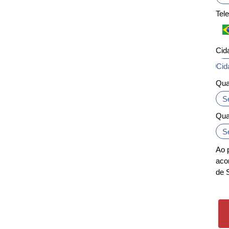
Tel
Cid
Cid
Cid
Qua
Qua
Ao 
aco
de 