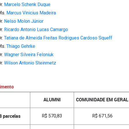
Dr.
Marcelo Schenk Duque
Ms.
Marcus Vinicius Madeira
Dr.
Nelso Molon Júnior
Dr.
Ricardo Antonio Lucas Camargo
Dr.
Tatiana de Almeida Freitas Rodrigues Cardoso Squeff
Ms.
Thiago Gehrke
Dr.
Wagner Silveira Feloniuk
Dr.
Wilson Antonio Steinmetz
timento
ALUMNI
COMUNIDADE EM GERAL
8 parcelas
R$ 570,83
R$ 671,56