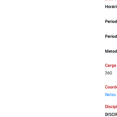
Horár
Period
Períod
Metod
Carga 
360
Coord
Nelso 
Discip
DISCI