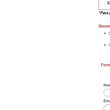
2
*Para 
Docum
Form
No
Ema