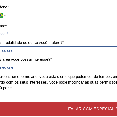
efone*
ade*
ade*
ade *
l modalidade de curso você prefere?*
l área você possui interesse?*
preencher o formulário, você está ciente que podemos, de tempos 
rdo com os seus interesses. Você pode modificar as suas permissõe
Suporte.
FALAR COM ESPECIALI