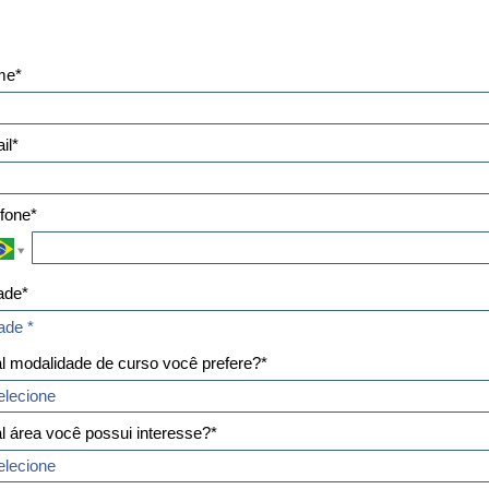
me*
il*
efone*
ade*
ade*
ade *
l modalidade de curso você prefere?*
l área você possui interesse?*