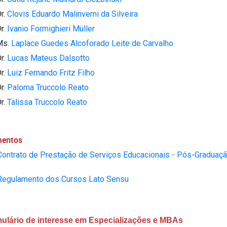
Dr.
Clovis Eduardo Malinverni da Silveira
Dr.
Ivanio Formighieri Müller
Ms.
Laplace Guedes Alcoforado Leite de Carvalho
Dr.
Lucas Mateus Dalsotto
Dr.
Luiz Fernando Fritz Filho
Dr.
Paloma Truccolo Reato
Dr.
Talissa Truccolo Reato
entos
Contrato de Prestação de Serviços Educacionais - Pós-Graduaç
Regulamento dos Cursos Lato Sensu
ulário de interesse em Especializações e MBAs