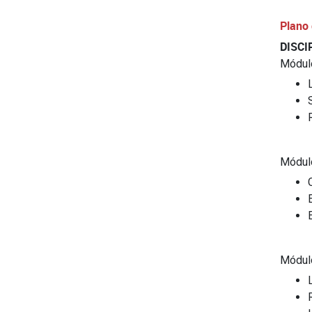
Plano 
DISCI
Módul
Módul
Módul