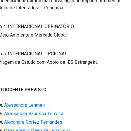
Licenciamento Ambiental e Avaliação de Impacto Ambiental
Unidade Integradora - Pesquisa
o 4: INTERNACIONAL OBRIGATÓRIO
Meio Ambiente e Mercado Global
o 5: INTERNACIONAL OPCIONAL
Viagem de Estudo com Apoio de IES Estrangeira
O DOCENTE PREVISTO
Dr.
Alessandra Lehmen
Dr.
Alessandra Vanessa Teixeira
Dr.
Alexandre Cortez Fernandes
Dr.
Cátia Rejane Mainardi Liczbinski