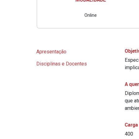
Online
Objeti
Apresentação
Especi
Disciplinas e Docentes
implic
A que
Diplom
que at
ambien
Carga 
400