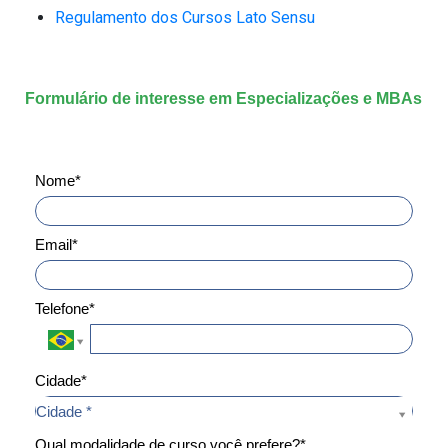
Regulamento dos Cursos Lato Sensu
Formulário de interesse em Especializações e MBAs
Nome*
Email*
Telefone*
Cidade*
Cidade*
Cidade *
Qual modalidade de curso você prefere?*