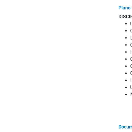
Plano 
DISCI
Docum