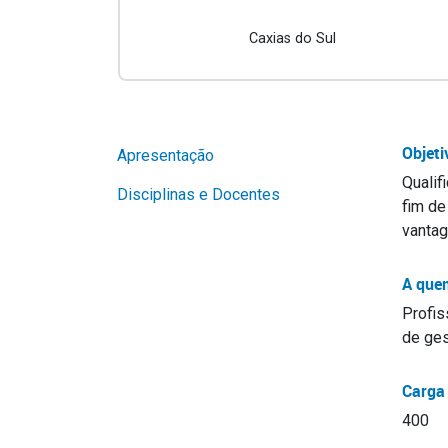
Caxias do Sul
Objeti
Apresentação
Qualif
Disciplinas e Docentes
fim de
vantag
A que
Profis
de ges
Carga 
400