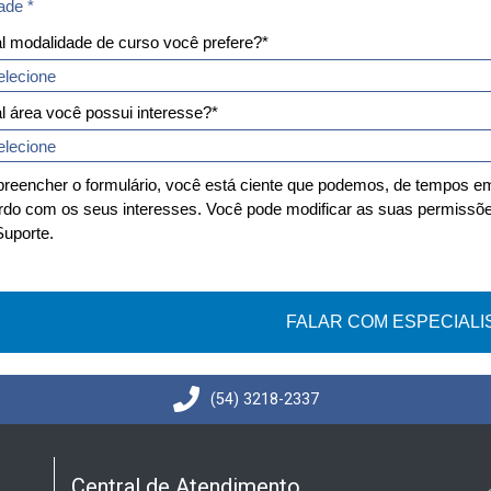
ade*
ade *
l modalidade de curso você prefere?*
l área você possui interesse?*
preencher o formulário, você está ciente que podemos, de tempos 
rdo com os seus interesses. Você pode modificar as suas permissõe
Suporte.
FALAR COM ESPECIALI
(54) 3218-2337
Central de Atendimento