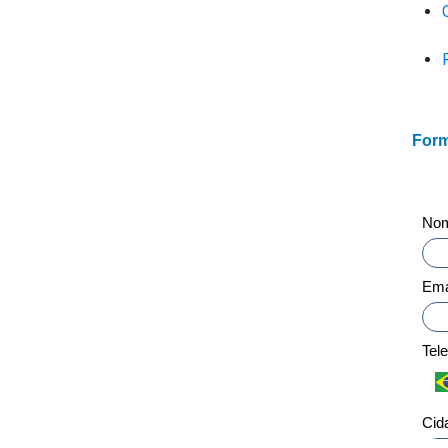
Form
No
Ema
Tel
Cid