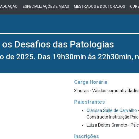
RADUAÇÃO
ESPECIALIZAÇÕES E MBAS
MESTRADOS E DOUTORADOS
CURS
e os Desafios das Patologias
bro de 2025. Das 19h30min às 22h30min, n
Carga Horária
3 horas - Válidas como atividad
Palestrantes
Clarissa Salle de Carvalho
-
Constructo Instituição Psica
Luiza Deitos Graneto - Ps
Inscrições