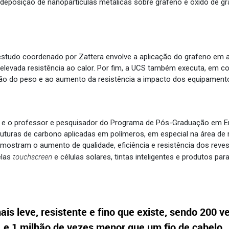
eposição de nanopartículas metálicas sobre grafeno e óxido de gra
studo coordenado por Zattera envolve a aplicação do grafeno em ae
 elevada resistência ao calor. Por fim, a UCS também executa, em co
ção do peso e ao aumento da resistência a impacto dos equipamento
, e o professor e pesquisador do Programa de Pós-Graduação em E
uras de carbono aplicadas em polímeros, em especial na área de
mostram o aumento de qualidade, eficiência e resistência dos reves
touchscreen
elas
e células solares, tintas inteligentes e produtos pa
ais leve, resistente e fino que existe, sendo 200 v
e
1 milhão de vezes menor que um fio de cabelo.