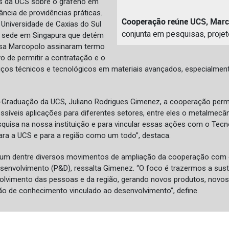
s da UCS sobre o grafeno em
ncia de providências práticas.
Cooperação reúne UCS, Marc
 Universidade de Caxias do Sul
conjunta em pesquisas, projet
m sede em Singapura que detém
resa Marcopolo assinaram termo
o de permitir a contratação e o
iços técnicos e tecnológicos em materiais avançados, especialment
-Graduação da UCS, Juliano Rodrigues Gimenez, a cooperação permi
síveis aplicações para diferentes setores, entre eles o metalmecâ
uisa na nossa instituição e para vincular essas ações com o Tecn
a a UCS e para a região como um todo”, destaca.
 um dentre diversos movimentos de ampliação da cooperação com e
senvolvimento (P&D), ressalta Gimenez. “O foco é trazermos a sust
lvimento das pessoas e da região, gerando novos produtos, novos
o de conhecimento vinculado ao desenvolvimento”, define.