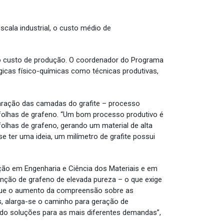
cala industrial, o custo médio de
 o custo de produção. O coordenador do Programa
icas físico-químicas como técnicas produtivas,
aração das camadas do grafite – processo
folhas de grafeno. “Um bom processo produtivo é
folhas de grafeno, gerando um material de alta
 se ter uma ideia, um milímetro de grafite possui
ão em Engenharia e Ciência dos Materiais e em
enção de grafeno de elevada pureza – o que exige
z que o aumento da compreensão sobre as
s, alarga-se o caminho para geração de
o soluções para as mais diferentes demandas”,