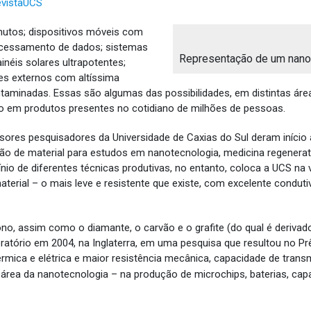
revistaUCS
nutos; dispositivos móveis com
ocessamento de dados; sistemas
Representação de um nanot
inéis solares ultrapotentes;
es externos com altíssima
ontaminadas. Essas são algumas das possibilidades, em distintas ár
 em produtos presentes no cotidiano de milhões de pessoas.
sores pesquisadores da Universidade de Caxias do Sul deram início
ão de material para estudos em nanotecnologia, medicina regenerat
ínio de diferentes técnicas produtivas, no entanto, coloca a UCS n
rial – o mais leve e resistente que existe, com excelente condutiv
o, assim como o diamante, o carvão e o grafite (do qual é derivad
ratório em 2004, na Inglaterra, em uma pesquisa que resultou no Prê
rmica e elétrica e maior resistência mecânica, capacidade de tran
 área da nanotecnologia – na produção de microchips, baterias, capa