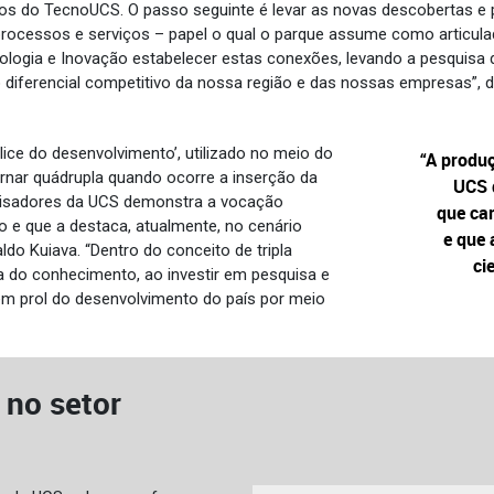
os do TecnoUCS. O passo seguinte é levar as novas descobertas e 
ocessos e serviços – papel o qual o parque assume como articulado
ologia e Inovação estabelecer estas conexões, levando a pesquisa de
 diferencial competitivo da nossa região e das nossas empresas”,
lice do desenvolvimento’, utilizado no meio do
“A produ
nar quádrupla quando ocorre a inserção da
UCS 
quisadores da UCS demonstra a vocação
que car
ção e que a destaca, atualmente, no cenário
e que 
aldo Kuiava. “Dentro do conceito de tripla
ci
a do conhecimento, ao investir em pesquisa e
m prol do desenvolvimento do país por meio
 no setor