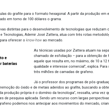
as do grafite para o formato hexagonal. A partir da produção em es
cado em torno de 100 dólares o grama.
ivas distintas para o desenvolvimento de tecnologias que reduzam
Tecnologias, Ademir José Zattera, atua com três rotas metodológ
know-how
 para oferecer o
ao mercado.
As técnicas usadas por Zattera atuam na sep
chamado de esfoliação – para a obtenção de 
to e
aquele que resulta em, no máximo, de 10 a 12 
r baterias
qualidade e interesse comercial”, explica. Para
três milhões de camadas de grafeno.
Já o professor dos programas de pós-graduaç
a remoção do óxido e de metais aderidos ao grafite, buscando a obt
 da produção própria é o domínio da tecnologia”, ressalta, uma ve
dades de pesquisa aplicada. Sendo um recurso com largas perspectiva
grafeno podemos nos antecipar aos movimentos do mercado, criand