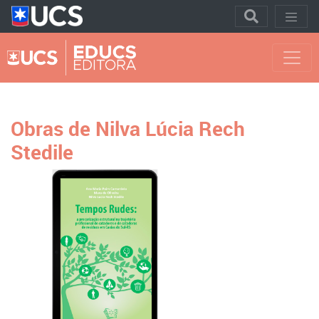
Obras de Nilva Lúcia Rech
Stedile