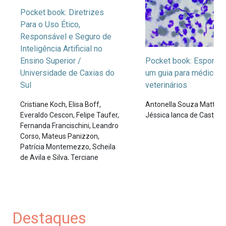
Pocket book: Diretrizes
Para o Uso Ético,
Responsável e Seguro de
Inteligência Artificial no
Ensino Superior /
Pocket book: Esporotr
Universidade de Caxias do
um guia para médicos
Sul
veterinários
Cristiane Koch,
Elisa Boff,
Antonella Souza Mattei,
Everaldo Cescon,
Felipe Taufer,
Jéssica Ianca de Castro
Fernanda Francischini,
Leandro
Corso,
Mateus Panizzon,
Patrícia Montemezzo,
Scheila
de Avila e Silva,
Terciane
Ângela Luchese
Destaques