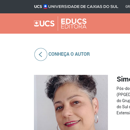
G
CONHEÇA O AUTOR
Simo
Pós-do
(PPGED
do Gru
do Sul
Extens