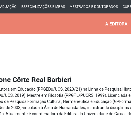
RADUAÇÃO
ESPECIALIZAÇÕES E MBAS
MESTRADOS E DOUTORADOS
CURS
A EDITORA
ne Côrte Real Barbieri
utora em Educação (PPGEDu/UCS, 2020/21) na Linha de Pesquisa Histór
u/UCS, 2019). Mestre em Filosofia (PPGFIL/PUCRS, 1999). Licenciada e 
po de Pesquisa Formação Cultural, Hermenêutica e Educação (GPForma 
 desde 2003, vinculada à Área de Humanidades, ministrando disciplina
ão. Atualmente é coordenadora da Editora da Universidade de Caxias d