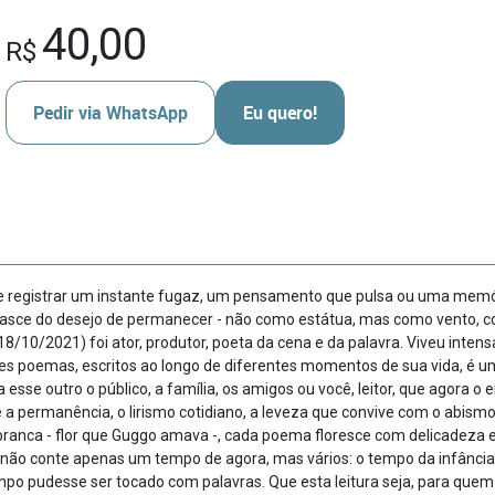
40,00
R$
Pedir via WhatsApp
Eu quero!
de registrar um instante fugaz, um pensamento que pulsa ou uma memór
 nasce do desejo de permanecer - não como estátua, mas como vento,
10/2021) foi ator, produtor, poeta da cena e da palavra. Viveu intensa
s poemas, escritos ao longo de diferentes momentos de sua vida, é um
a esse outro o público, a família, os amigos ou você, leitor, que agora o
e a permanência, o lirismo cotidiano, a leveza que convive com o abis
branca - flor que Guggo amava -, cada poema floresce com delicadeza e
ro não conte apenas um tempo de agora, mas vários: o tempo da infância, 
po pudesse ser tocado com palavras. Que esta leitura seja, para quem