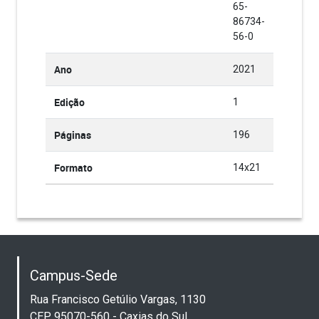
65-
86734-
56-0
Ano
2021
Edição
1
Páginas
196
Formato
14x21
Campus-Sede
Rua Francisco Getúlio Vargas, 1130
CEP 95070-560 - Caxias do Sul