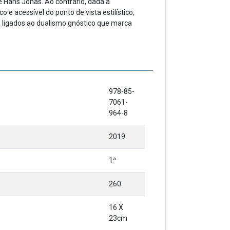
de Hans Jonas. Ao contrário, dada a
 acessível do pon­to de vista estilístico,
s ligados ao dualismo gnóstico que marca
978-85-
7061-
964-8
2019
1ª
260
16 X
23cm