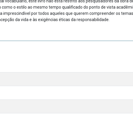
l voca­bulário, este livro não está restrito aos pesquisadores da obra 
 como o esti­lo ao mesmo tempo qualificado do ponto de vista acadêmico e
ta im­pres­cindível por todos aqueles que querem compreender os tema
­cepção da vida e às exigências éticas da responsabilidade.