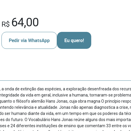
64,00
R$
Pedir via WhatsApp
Eu quero!
, a onda de extinção das espé­cies, a exploração desenfreada dos recurs
ntegridade da vida em geral, inclusive a humana, tornaram-se problem
quanto o filósofo alemão Hans Jonas, cuja obra magna O princípio respo
an­ten­do relevância e atualidade. Jonas não apenas diagnostica a cri
de do ser humano dian­te da vida, em um tempo em que os poderes da té
es do futuro. O Vocabulário Hans Jonas reúne alguns dos mais import
aíses e 24 dife­rentes instituições de ensino que comentam 33 entre os v