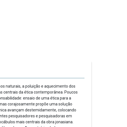
os naturais, a poluição e aque­ci­mento dos
as centrais da ética con­temporânea. Poucos
nsabilidade: ensaio de uma ética para a
se, mas corajosamente propõe uma solução
cnica avançam deste­mida­mente, colocando
antes pesqui­sadores e pesquisadoras em
ocábulos mais cen­trais da obra jonasiana.