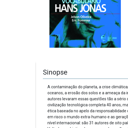
Sinopse
A contaminação do planeta, a crise climática
oceanos, a erosão dos solos e a ameaça da i
autores levaram essas questões tão a sério 
civilização tecnológica completa 40 anos, m
ética baseada no apelo da respon­sabili­da
em risco o mundo extra-hu­mano e as geraçõ
nível internacional: são 31 autores de oito p