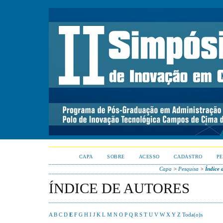
CAPA
SOBRE
ACESSO
CADASTRO
PE
Capa
>
Pesquisa
>
Índice 
ÍNDICE DE AUTORES
A
B
C
D
E
F
G
H
I
J
K
L
M
N
O
P
Q
R
S
T
U
V
W
X
Y
Z
Toda(o)s