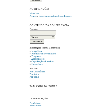
NOTIFICAÇÕES
Visualizar
Assinar
/
Cancelar assinatura de notificações
CONTEÚDO DA CONFERÊNCIA
Pesquisa
Informações sobre a Conferência
»
Visão Geral
»
Políticas das Modalidades
»
Programa
»
Apresentações
»
Organização e Parceiros
»
Cronograma
Procurar
Por Conferência
Por Autor
Por título
TAMANHO DA FONTE
INFORMAÇÃO
Para leitores
Para Autores