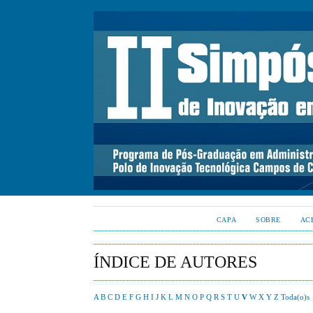
CAPA
SOBRE
AC
ÍNDICE DE AUTORES
A
B
C
D
E
F
G
H
I
J
K
L
M
N
O
P
Q
R
S
T
U
V
W
X
Y
Z
Toda(o)s