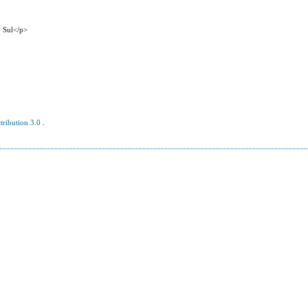
o Sul</p>
tribution 3.0
.