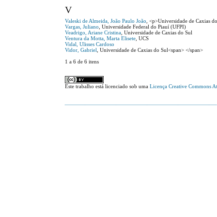
V
Valeski de Almeida, João Paulo João
, <p>Universidade de Caxias d
Vargas, Juliano
, Universidade Federal do Piauí (UFPI)
Veadrigo, Ariane Cristina
, Universidade de Caxias do Sul
Ventura da Motta, Marta Elisete
, UCS
Vidal, Ulisses Cardoso
Vidor, Gabriel
, Universidade de Caxias do Sul<span> </span>
1 a 6 de 6 itens
Este trabalho está licenciado sob uma
Licença Creative Commons At