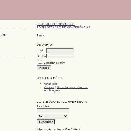
SISTEMA ELETRÔNICO DE
ADMINISTRAÇÃO DE CONFERÊNCIAS
 FOR
Ajuda
USUÁRIO
Login
Senha
Lembrar de mim
NOTIFICAÇÕES
Visualizar
Assinar
/
Cancelar assinatura de
notificações
CONTEÚDO DA CONFERÊNCIA
Pesquisa
Informações sobre a Conferência