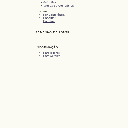
»
Visão Geral
»
Agenda da Conferência
Procurar
Por Conferência
Por Autor
Por título
TAMANHO DA FONTE
INFORMAÇÃO
Para leitores
Para Autores