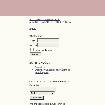
SISTEMA ELETRÔNICO DE
ADMINISTRAÇÃO DE CONFERÊNCIAS
Ajuda
USUÁRIO
Login
Senha
Lembrar de mim
NOTIFICAÇÕES
Visualizar
Assinar
/
Cancelar assinatura de
notificações
CONTEÚDO DA CONFERÊNCIA
Pesquisa
Informações sobre a Conferência