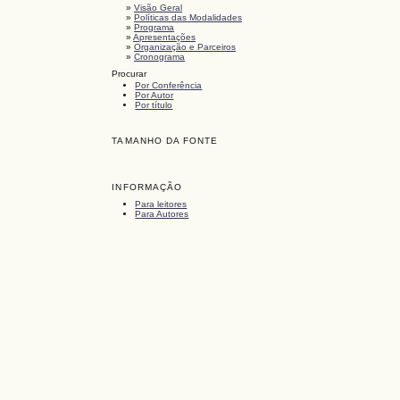
»
Visão Geral
»
Políticas das Modalidades
»
Programa
»
Apresentações
»
Organização e Parceiros
»
Cronograma
Procurar
Por Conferência
Por Autor
Por título
TAMANHO DA FONTE
INFORMAÇÃO
Para leitores
Para Autores