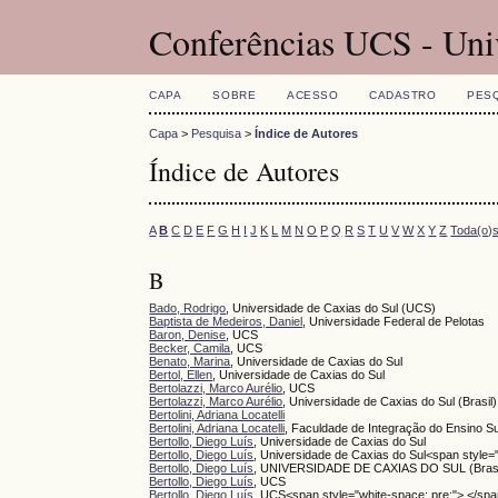
Conferências UCS - Uni
CAPA
SOBRE
ACESSO
CADASTRO
PES
Capa
>
Pesquisa
>
Índice de Autores
Índice de Autores
A
B
C
D
E
F
G
H
I
J
K
L
M
N
O
P
Q
R
S
T
U
V
W
X
Y
Z
Toda(o)
B
Bado, Rodrigo
, Universidade de Caxias do Sul (UCS)
Baptista de Medeiros, Daniel
, Universidade Federal de Pelotas
Baron, Denise
, UCS
Becker, Camila
, UCS
Benato, Marina
, Universidade de Caxias do Sul
Bertol, Ellen
, Universidade de Caxias do Sul
Bertolazzi, Marco Aurélio
, UCS
Bertolazzi, Marco Aurélio
, Universidade de Caxias do Sul (Brasil)
Bertolini, Adriana Locatelli
Bertolini, Adriana Locatelli
, Faculdade de Integração do Ensino S
Bertollo, Diego Luís
, Universidade de Caxias do Sul
Bertollo, Diego Luís
, Universidade de Caxias do Sul<span style=
Bertollo, Diego Luís
, UNIVERSIDADE DE CAXIAS DO SUL (Brasi
Bertollo, Diego Luís
, UCS
Bertollo, Diego Luís
, UCS<span style="white-space: pre;"> </sp