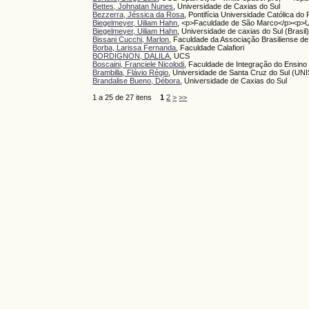
Bettes, Johnatan Nunes
, Universidade de Caxias do Sul
Bezzerra, Jéssica da Rosa
, Pontifícia Universidade Católica do
Biegelmeyer, Uiliam Hahn
, <p>Faculdade de São Marco</p><p>U
Biegelmeyer, Uiliam Hahn
, Universidade de caxias do Sul (Brasil
Bissani Cucchi, Marlon
, Faculdade da Associação Brasiliense 
Borba, Larissa Fernanda
, Faculdade Calafiori
BORDIGNON, DALILA
, UCS
Boscaini, Franciele Nicolodi
, Faculdade de Integração do Ensino
Brambilla, Flávio Régio
, Universidade de Santa Cruz do Sul (UN
Brandalise Bueno, Débora
, Universidade de Caxias do Sul
1 a 25 de 27 itens
1
2
>
>>