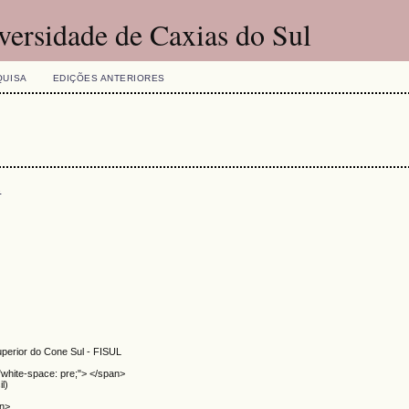
versidade de Caxias do Sul
QUISA
EDIÇÕES ANTERIORES
s
uperior do Cone Sul - FISUL
"white-space: pre;"> </span>
l)
an>