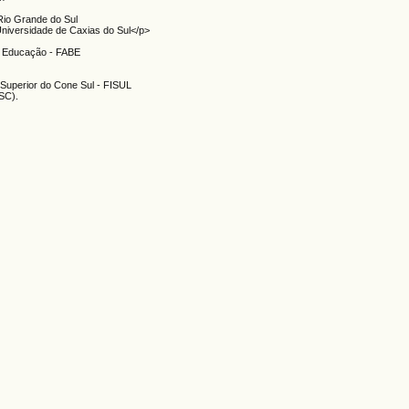
 Rio Grande do Sul
niversidade de Caxias do Sul</p>
)
de Educação - FABE
 Superior do Cone Sul - FISUL
ISC).