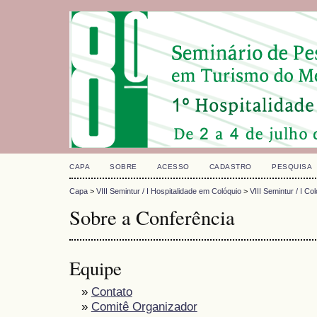
CAPA
SOBRE
ACESSO
CADASTRO
PESQUISA
Capa
>
VIII Semintur / I Hospitalidade em Colóquio
>
VIII Semintur / I C
Sobre a Conferência
Equipe
»
Contato
»
Comitê Organizador