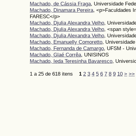
Machado, de Cássia Fraga
, Universidade Fede
Machado, Dinamara Pereira
, <p>Faculdades I
FARESC</p>
Machado, Djulia Alexandra Velho
, Universidad
Machado, Djulia Alexandra Velho
, <span style
Machado, Djulia Alexandra Velho
, Universidad
Machado, Emanuelly Comoretto
, Universidade
Machado, Fernanda de Camargo
, UFSM - Univ
Machado, Glaé Corrêa
, UNISINOS
Machado, Ieda Teresinha Bavaresco
, Univers
1 a 25 de 618 itens
1
2
3
4
5
6
7
8
9
10
>
>>