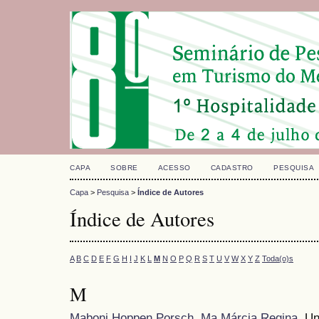
CAPA
SOBRE
ACESSO
CADASTRO
PESQUISA
Capa
>
Pesquisa
>
Índice de Autores
Índice de Autores
A
B
C
D
E
F
G
H
I
J
K
L
M
N
O
P
Q
R
S
T
U
V
W
X
Y
Z
Toda(o)s
M
Maboni Hoppen Porsch, Ma Márcia Regina
, U