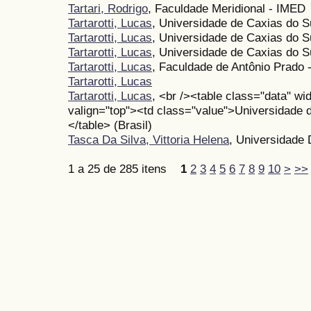
Tartari, Rodrigo
, Faculdade Meridional - IMED
Tartarotti, Lucas
, Universidade de Caxias do S
Tartarotti, Lucas
, Universidade de Caxias do Su
Tartarotti, Lucas
, Universidade de Caxias do S
Tartarotti, Lucas
, Faculdade de Antônio Prado 
Tartarotti, Lucas
Tartarotti, Lucas
, <br /><table class="data" w
valign="top"><td class="value">Universidade 
</table> (Brasil)
Tasca Da Silva, Vittoria Helena
, Universidad
1 a 25 de 285 itens
1
2
3
4
5
6
7
8
9
10
>
>>