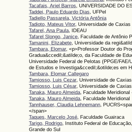
Tacafais, Ariel Barros
, UNIVERSIDADE DO E
Taddei, Paulo Eduardo Dias
, UFPel
Tadiello Passarela, Victória Antônia
Tadioto, Mateus Vitor
, Universidade de Caxias
Tafarel, Ana Paula
, IDEAU
Tafarel Slongo, Janice
, Faculdade de Antônio 
Tamanini, Elizabete
, Universidade da regi&atil
Tambara, Elomar
, <p>Professor Doutor do Pr
Gradua&ccedil;&atilde;o, da Faculdade de Educ
Universidade Federal de Pelotas (PPGE/FAE
de Estudos e Investiga&ccedil;&otilde;es em H
Tambara, Elomar Callegaro
Tamiosso, Luis Cezar
, Universidade de Caxias
Tamiosso, Luis César
, Universidade de Caxias
Tanaka, Mauro Almeida
, Faculdade Meridional
Tanaka, Mauro Almeida
, Faculdade Meridional
Tannhauser, Claudia Lehnemann
, PUCRS<span 
</span>
Taques, Marcelo José
, Faculdade Guairaca
Tarigo, Rodrigo
, Instituto Federal de Educação
Grande do Sul