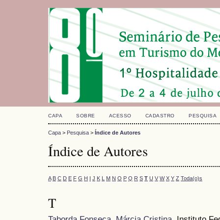
CAPA
SOBRE
ACESSO
CADASTRO
PESQUISA
Capa
>
Pesquisa
>
Índice de Autores
Índice de Autores
A
B
C
D
E
F
G
H
I
J
K
L
M
N
O
P
Q
R
S
T
U
V
W
X
Y
Z
Toda(o)s
T
Taborda Fonseca, Márcia Cristina
, Instituto F