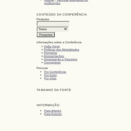
notificações
CONTEÚDO DA CONFERÊNCIA
Pesquisa
Informações sobre a Conferência
»
Visão Geral
»
Políticas das Modalidades
»
Programa
»
Apresentações
»
Organização e Parceiros
»
Cronograma
Procurar
Por Conferência
Por Autor
Por título
TAMANHO DA FONTE
INFORMAÇÃO
Para leitores
Para Autores