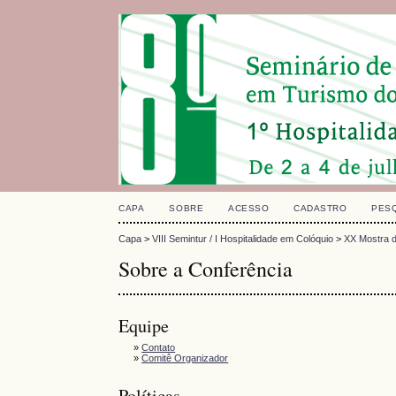
CAPA
SOBRE
ACESSO
CADASTRO
PES
Capa
>
VIII Semintur / I Hospitalidade em Colóquio
>
XX Mostra d
Sobre a Conferência
Equipe
»
Contato
»
Comitê Organizador
Políticas