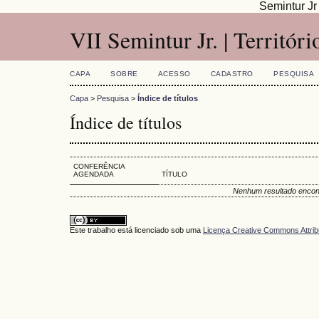
Semintur J
VII Semintur Jr. | Territóri
CAPA
SOBRE
ACESSO
CADASTRO
PESQUISA
Capa
>
Pesquisa
>
Índice de títulos
Índice de títulos
CONFERÊNCIA
AGENDADA
TÍTULO
Nenhum resultado encon
Este trabalho está licenciado sob uma
Licença Creative Commons Attrib