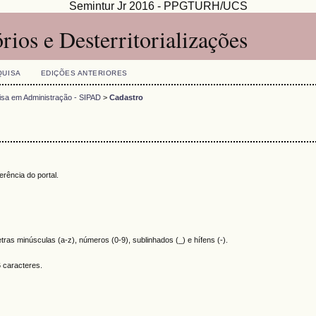
Semintur Jr 2016 - PPGTURH/UCS
órios e Desterritorializações
QUISA
EDIÇÕES ANTERIORES
quisa em Administração - SIPAD
>
Cadastro
rência do portal.
tras minúsculas (a-z), números (0-9), sublinhados (_) e hífens (-).
 caracteres.