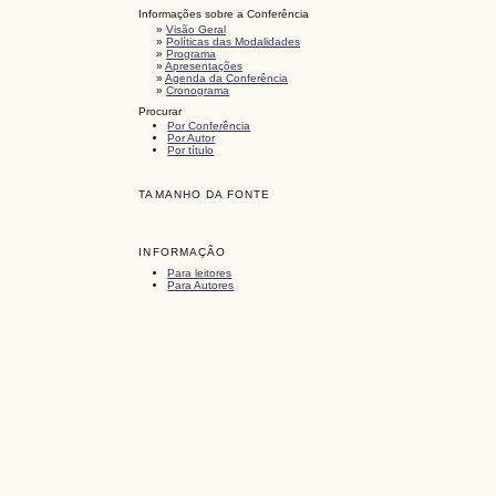
Informações sobre a Conferência
»
Visão Geral
»
Políticas das Modalidades
»
Programa
»
Apresentações
»
Agenda da Conferência
»
Cronograma
Procurar
Por Conferência
Por Autor
Por título
TAMANHO DA FONTE
INFORMAÇÃO
Para leitores
Para Autores