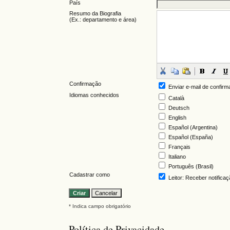
País
Resumo da Biografia
(Ex.: departamento e área)
Confirmação
Enviar e-mail de confirm
Idiomas conhecidos
Català
Deutsch
English
Español (Argentina)
Español (España)
Français
Italiano
Português (Brasil)
Cadastrar como
Leitor
: Receber notifica
* Indica campo obrigatório
Política de Privacidade