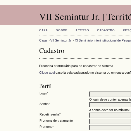
VII Semintur Jr. | Territ
CAPA
SOBRE
ACESSO
CADASTRO
PES
Capa
>
VII Semintur Jr
>
XI Seminário Interinstitucional de Pes
Cadastro
Preencha o formulário para se cadastrar no sistema.
Clique aqui
caso já seja cadastrado no sistema ou em outra confe
Perfil
Login*
O login deve conter apenas le
Senha*
A senha deve ter no mínimo 6
Repetir senha*
Pronome de tratamento
Prenome*