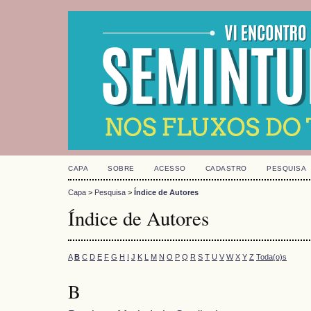
CAPA
SOBRE
ACESSO
CADASTRO
PESQUISA
Capa
>
Pesquisa
>
Índice de Autores
Índice de Autores
A
B
C
D
E
F
G
H
I
J
K
L
M
N
O
P
Q
R
S
T
U
V
W
X
Y
Z
Toda(o)s
B