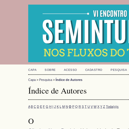
CAPA
SOBRE
ACESSO
CADASTRO
PESQUISA
Capa
>
Pesquisa
>
Índice de Autores
Índice de Autores
A
B
C
D
E
F
G
H
I
J
K
L
M
N
O
P
Q
R
S
T
U
V
W
X
Y
Z
Toda(o)s
O