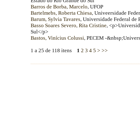
Estado do Rio Grande do Sul
Barros de Borba, Marcelo
, UFOP
Bartelmebs, Roberta Chiesa
, Univeersidade Fede
Barum, Sylvia Tavares
, Universidade Federal de 
Basso Soares Severo, Rita Cristine
, <p>Universid
Sul</p>
Bastos, Vinícius Colussi
, PECEM -&nbsp;Univers
1 a 25 de 118 itens
1
2
3
4
5
>
>>