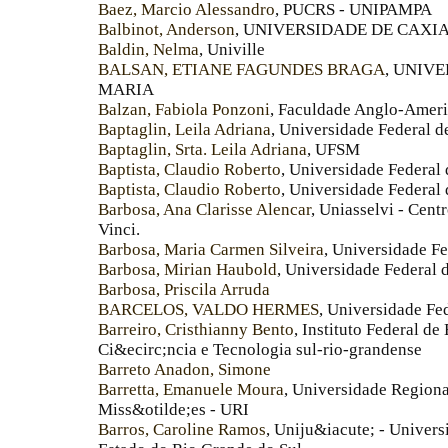
Baez, Marcio Alessandro
, PUCRS - UNIPAMPA
Balbinot, Anderson
, UNIVERSIDADE DE CAXIA
Baldin, Nelma
, Univille
BALSAN, ETIANE FAGUNDES BRAGA
, UNIV
MARIA
Balzan, Fabiola Ponzoni
, Faculdade Anglo-Amer
Baptaglin, Leila Adriana
, Universidade Federal 
Baptaglin, Srta. Leila Adriana
, UFSM
Baptista, Claudio Roberto
, Universidade Federal
Baptista, Claudio Roberto
, Universidade Federal
Barbosa, Ana Clarisse Alencar
, Uniasselvi - Cen
Vinci.
Barbosa, Maria Carmen Silveira
, Universidade F
Barbosa, Mirian Haubold
, Universidade Federal
Barbosa, Priscila Arruda
BARCELOS, VALDO HERMES
, Universidade F
Barreiro, Cristhianny Bento
, Instituto Federal d
Ci&ecirc;ncia e Tecnologia sul-rio-grandense
Barreto Anadon, Simone
Barretta, Emanuele Moura
, Universidade Regiona
Miss&otilde;es - URI
Barros, Caroline Ramos
, Uniju&iacute; - Univer