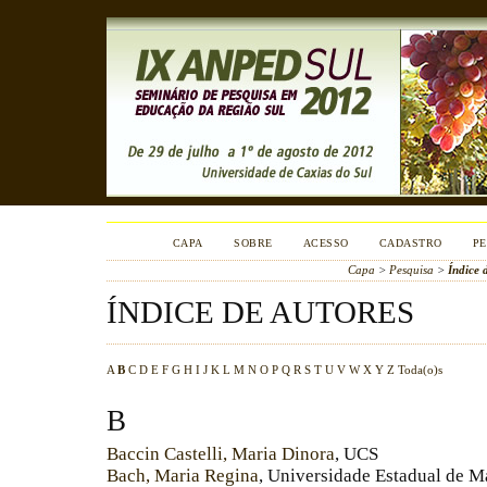
CAPA
SOBRE
ACESSO
CADASTRO
PE
Capa
>
Pesquisa
>
Índice 
ÍNDICE DE AUTORES
A
B
C
D
E
F
G
H
I
J
K
L
M
N
O
P
Q
R
S
T
U
V
W
X
Y
Z
Toda(o)s
B
Baccin Castelli, Maria Dinora
, UCS
Bach, Maria Regina
, Universidade Estadual de 