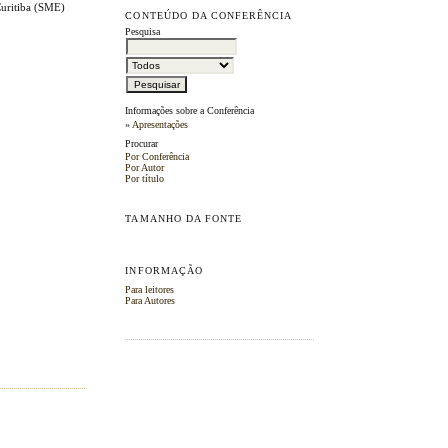
Curitiba (SME)
CONTEÚDO DA CONFERÊNCIA
Pesquisa
Informações sobre a Conferência
»
Apresentações
Procurar
Por Conferência
Por Autor
Por título
TAMANHO DA FONTE
INFORMAÇÃO
Para leitores
Para Autores