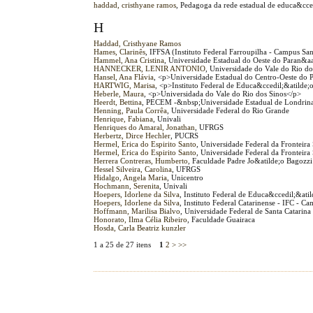
haddad, cristhyane ramos
, Pedagoga da rede estadual de educa&cce
H
Haddad, Cristhyane Ramos
Hames, Clarinês
, IFFSA (Instituto Federal Farroupilha - Campus Sa
Hammel, Ana Cristina
, Universidade Estadual do Oeste do Paran&
HANNECKER, LENIR ANTONIO
, Universidade do Vale do Rio do
Hansel, Ana Flávia
, <p>Universidade Estadual do Centro-Oeste 
HARTWIG, Marisa
, <p>Instituto Federal de Educa&ccedil;&atilde;
Heberle, Maura
, <p>Universidada do Vale do Rio dos Sinos</p>
Heerdt, Bettina
, PECEM -&nbsp;Universidade Estadual de Londrin
Henning, Paula Corrêa
, Universidade Federal do Rio Grande
Henrique, Fabiana
, Univali
Henriques do Amaral, Jonathan
, UFRGS
Herbertz, Dirce Hechler
, PUCRS
Hermel, Erica do Espirito Santo
, Universidade Federal da Fronteira
Hermel, Erica do Espirito Santo
, Universidade Federal da Fronteir
Herrera Contreras, Humberto
, Faculdade Padre Jo&atilde;o Bagozzi
Hessel Silveira, Carolina
, UFRGS
Hidalgo, Angela Maria
, Unicentro
Hochmann, Serenita
, Univali
Hoepers, Idorlene da Silva
, Instituto Federal de Educa&ccedil;&atil
Hoepers, Idorlene da Silva
, Instituto Federal Catarinense - IFC - 
Hoffmann, Marilisa Bialvo
, Universidade Federal de Santa Catarina
Honorato, Ilma Célia Ribeiro
, Faculdade Guairaca
Hosda, Carla Beatriz kunzler
1 a 25 de 27 itens
1
2
>
>>