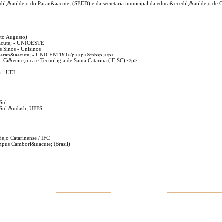
dil;&atilde;o do Paran&aacute; (SEED) e da secretaria municipal da educa&ccedil;&atilde;o de 
nto Augusto)
aacute; - UNIOESTE
s Sinos - Unisinos
do Paran&aacute; - UNICENTRO</p><p>&nbsp;</p>
o, Ci&ecirc;nica e Tecnologia de Santa Catarina (IF-SC).</p>
a - UEL
 Sul
a Sul &ndash; UFFS
de;o Catarinense / IFC
Campus Cambori&uacute; (Brasil)