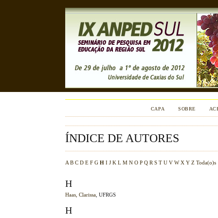
CAPA
SOBRE
AC
ÍNDICE DE AUTORES
A
B
C
D
E
F
G
H
I
J
K
L
M
N
O
P
Q
R
S
T
U
V
W
X
Y
Z
Toda(o)s
H
Haas, Clarissa
, UFRGS
H