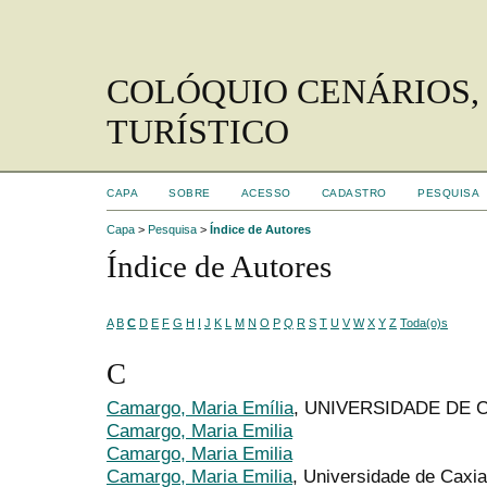
COLÓQUIO CENÁRIOS,
TURÍSTICO
CAPA
SOBRE
ACESSO
CADASTRO
PESQUISA
Capa
>
Pesquisa
>
Índice de Autores
Índice de Autores
A
B
C
D
E
F
G
H
I
J
K
L
M
N
O
P
Q
R
S
T
U
V
W
X
Y
Z
Toda(o)s
C
Camargo, Maria Emília
, UNIVERSIDADE DE 
Camargo, Maria Emilia
Camargo, Maria Emilia
Camargo, Maria Emilia
, Universidade de Caxia