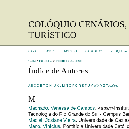
COLÓQUIO CENÁRIOS,
TURÍSTICO
CAPA
SOBRE
ACESSO
CADASTRO
PESQUISA
Capa
>
Pesquisa
>
Índice de Autores
Índice de Autores
A
B
C
D
E
F
G
H
I
J
K
L
M
N
O
P
Q
R
S
T
U
V
W
X
Y
Z
Toda(o)s
M
Machado, Vanessa de Campos
, <span>Institu
Tecnologia do Rio Grande do Sul - Campus B
Maciel, Josiane Vieira
, Universidade de Caxia
Mano, Vinícius
, Pontifícia Universidade Catól