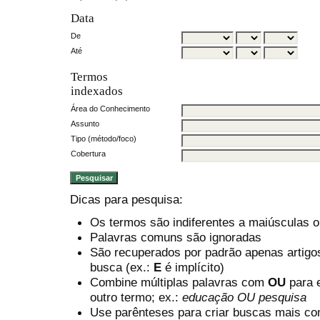
Data
De
Até
Termos
indexados
Área do Conhecimento
Assunto
Tipo (método/foco)
Cobertura
Dicas para pesquisa:
Os termos são indiferentes a maiúsculas 
Palavras comuns são ignoradas
São recuperados por padrão apenas artig
busca (ex.:
E
é implícito)
Combine múltiplas palavras com
OU
para e
outro termo; ex.:
educação OU pesquisa
Use parênteses para criar buscas mais co