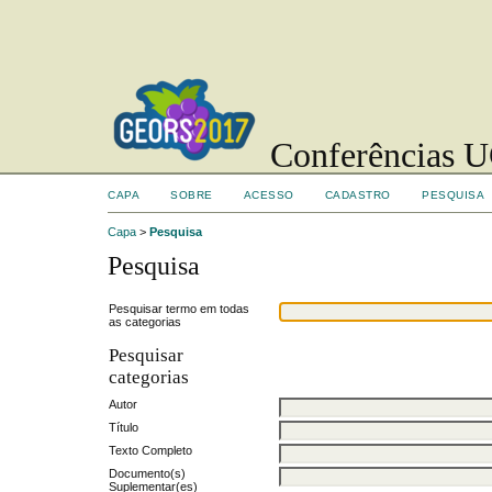
Conferências UC
CAPA
SOBRE
ACESSO
CADASTRO
PESQUISA
Capa
>
Pesquisa
Pesquisa
Pesquisar termo em todas
as categorias
Pesquisar
categorias
Autor
Título
Texto Completo
Documento(s)
Suplementar(es)