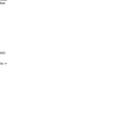
RIA
NISC
br />