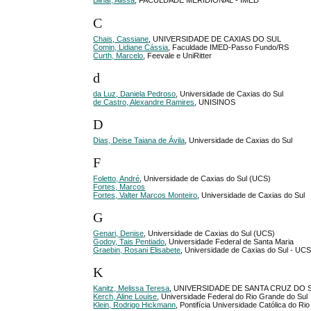
Bilhar, Alissa
, FACULDADE MERIDIONAL - IMED
C
Chais, Cassiane
, UNIVERSIDADE DE CAXIAS DO SUL
Comin, Lidiane Cássia
, Faculdade IMED-Passo Fundo/RS
Curth, Marcelo
, Feevale e UniRitter
d
da Luz, Daniela Pedroso
, Universidade de Caxias do Sul
de Castro, Alexandre Ramires
, UNISINOS
D
Dias, Deise Taiana de Ávila
, Universidade de Caxias do Sul
F
Foletto, André
, Universidade de Caxias do Sul (UCS)
Fortes, Marcos
Fortes, Valter Marcos Monteiro
, Universidade de Caxias do Sul
G
Genari, Denise
, Universidade de Caxias do Sul (UCS)
Godoy, Tais Pentiado
, Universidade Federal de Santa Maria
Graebin, Rosani Elisabete
, Universidade de Caxias do Sul - UC
K
Kanitz, Melissa Teresa
, UNIVERSIDADE DE SANTA CRUZ DO 
Kerch, Aline Louise
, Universidade Federal do Rio Grande do Sul
Klein, Rodrigo Hickmann
, Pontifícia Universidade Católica do 