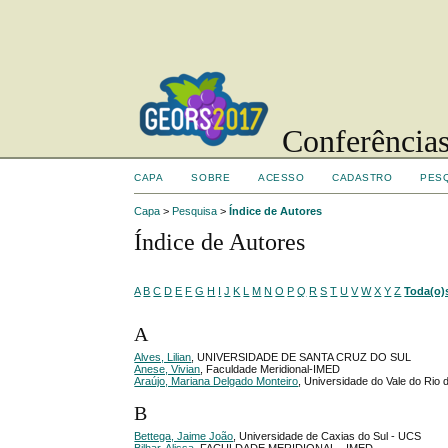
Conferências
CAPA
SOBRE
ACESSO
CADASTRO
PES
Capa
>
Pesquisa
>
Índice de Autores
Índice de Autores
A
B
C
D
E
F
G
H
I
J
K
L
M
N
O
P
Q
R
S
T
U
V
W
X
Y
Z
Toda(o)
A
Alves, Lilian
, UNIVERSIDADE DE SANTA CRUZ DO SUL
Anese, Vivian
, Faculdade Meridional-IMED
Araújo, Mariana Delgado Monteiro
, Universidade do Vale do Rio
B
Bettega, Jaime João
, Universidade de Caxias do Sul - UCS