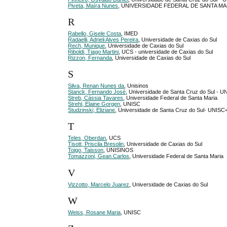
Piveta, Maíra Nunes
, UNIVERSIDADE FEDERAL DE SANTA MA
R
Rabello, Gisele Costa
, IMED
Radaelli, Adrieli Alves Pereira
, Universidade de Caxias do Sul
Rech, Munique
, Universidade de Caxias do Sul
Riboldi, Tiago Martini
, UCS - universidade de Caxias do Sul
Rizzon, Fernanda
, Universidade de Caxias do Sul
S
Silva, Renan Nunes da
, Unisinos
Stanck, Fernando José
, Universidade de Santa Cruz do Sul - U
Streb, Cássia Tavares
, Universidade Federal de Santa Maria
Strehl, Elaine Gorgen
, UNISC
Studzinski, Eliziane
, Universidade de Santa Cruz do Sul- UNISC<
T
Teles, Oberdan
, UCS
Tisott, Priscila Bresolin
, Universidade de Caxias do Sul
Toigo, Taisson
, UNISINOS
Tomazzoni, Gean Carlos
, Universidade Federal de Santa Maria
V
Vizzotto, Marcelo Juarez
, Universidade de Caxias do Sul
W
Weiss, Rosane Maria
, UNISC