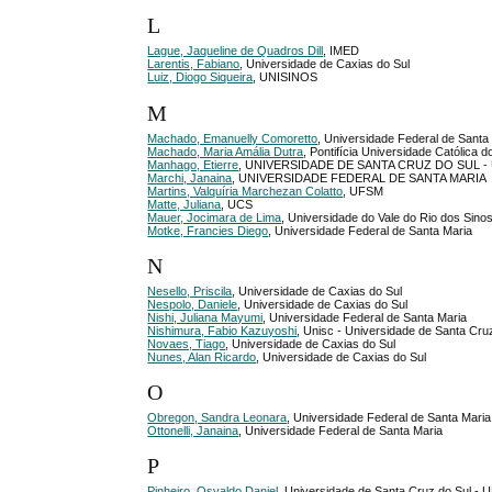
L
Lague, Jaqueline de Quadros Dill
, IMED
Larentis, Fabiano
, Universidade de Caxias do Sul
Luiz, Diogo Siqueira
, UNISINOS
M
Machado, Emanuelly Comoretto
, Universidade Federal de Santa
Machado, Maria Amália Dutra
, Pontifícia Universidade Católica
Manhago, Etierre
, UNIVERSIDADE DE SANTA CRUZ DO SUL -
Marchi, Janaina
, UNIVERSIDADE FEDERAL DE SANTA MARIA
Martins, Valquíria Marchezan Colatto
, UFSM
Matte, Juliana
, UCS
Mauer, Jocimara de Lima
, Universidade do Vale do Rio dos Sin
Motke, Francies Diego
, Universidade Federal de Santa Maria
N
Nesello, Priscila
, Universidade de Caxias do Sul
Nespolo, Daniele
, Universidade de Caxias do Sul
Nishi, Juliana Mayumi
, Universidade Federal de Santa Maria
Nishimura, Fabio Kazuyoshi
, Unisc - Universidade de Santa Cru
Novaes, Tiago
, Universidade de Caxias do Sul
Nunes, Alan Ricardo
, Universidade de Caxias do Sul
O
Obregon, Sandra Leonara
, Universidade Federal de Santa Maria
Ottonelli, Janaina
, Universidade Federal de Santa Maria
P
Pinheiro, Osvaldo Daniel
, Universidade de Santa Cruz do Sul - 