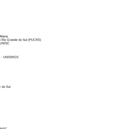
 Maria
 do Rio Grande do Sul (PUCRS)
 UNISC
os - UNISINOS
z do Sul
UNISC