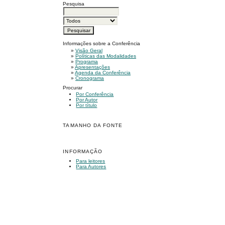
Pesquisa
Informações sobre a Conferência
»
Visão Geral
»
Políticas das Modalidades
»
Programa
»
Apresentações
»
Agenda da Conferência
»
Cronograma
Procurar
Por Conferência
Por Autor
Por título
TAMANHO DA FONTE
INFORMAÇÃO
Para leitores
Para Autores