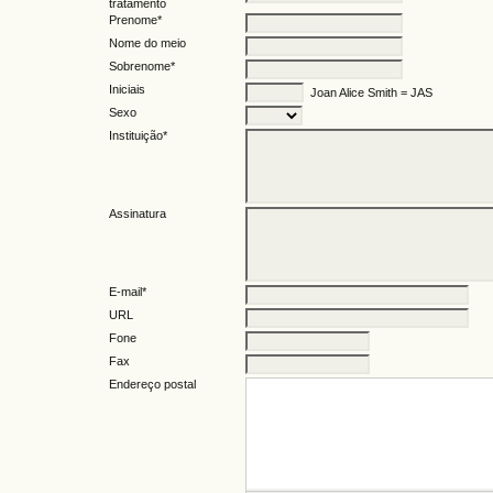
tratamento
Prenome*
Nome do meio
Sobrenome*
Iniciais
Joan Alice Smith = JAS
Sexo
Instituição*
Assinatura
E-mail*
URL
Fone
Fax
Endereço postal