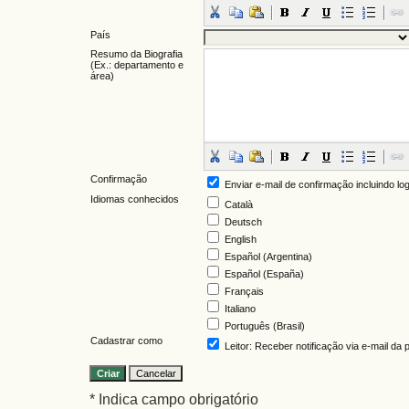
País
Resumo da Biografia
(Ex.: departamento e
área)
Confirmação
Enviar e-mail de confirmação incluindo lo
Idiomas conhecidos
Català
Deutsch
English
Español (Argentina)
Español (España)
Français
Italiano
Português (Brasil)
Cadastrar como
Leitor
: Receber notificação via e-mail da
* Indica campo obrigatório