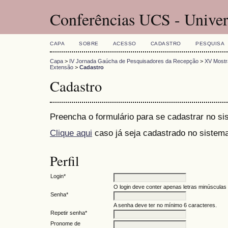
Conferências UCS - Univer
CAPA
SOBRE
ACESSO
CADASTRO
PESQUISA
Capa
>
IV Jornada Gaúcha de Pesquisadores da Recepção
>
XV Mostra
Extensão
>
Cadastro
Cadastro
Preencha o formulário para se cadastrar no si
Clique aqui
caso já seja cadastrado no sistema
Perfil
Login*
O login deve conter apenas letras minúsculas (
Senha*
A senha deve ter no mínimo 6 caracteres.
Repetir senha*
Pronome de