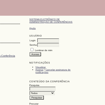
SISTEMA ELETRÔNICO DE
ADMINISTRAÇÃO DE CONFERÊNCIAS
Ajuda
USUÁRIO
Login
Senha
Lembrar de mim
da Conferência
NOTIFICAÇÕES
Visualizar
Assinar
/
Cancelar assinatura de
notificações
CONTEÚDO DA CONFERÊNCIA
Pesquisa
Procurar