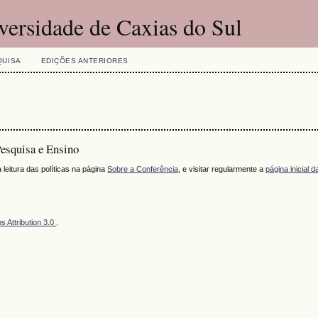
versidade de Caxias do Sul
QUISA
EDIÇÕES ANTERIORES
esquisa e Ensino
eitura das políticas na página
Sobre a Conferência
, e visitar regularmente a
página inicial 
 Attribution 3.0
.