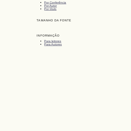
Por Conferência
Por Autor
Por título
TAMANHO DA FONTE
INFORMAÇÃO
Para leitores
Para Autores