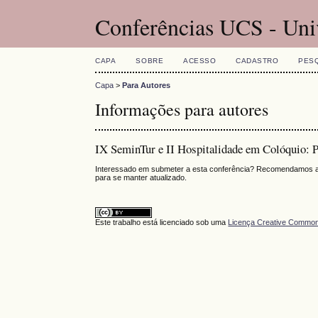
Conferências UCS - Uni
CAPA
SOBRE
ACESSO
CADASTRO
PES
Capa
>
Para Autores
Informações para autores
IX SeminTur e II Hospitalidade em Colóquio: P
Interessado em submeter a esta conferência? Recomendamos a l
para se manter atualizado.
Este trabalho está licenciado sob uma
Licença Creative Commons