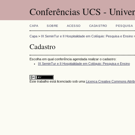
Conferências UCS - Univer
CAPA
SOBRE
ACESSO
CADASTRO
PESQUISA
Capa
>
IX SeminTur e II Hospitalidade em Colóquio: Pesquisa e Ensino
Cadastro
Escolha em qual conferência agendada realizar o cadastro:
IX SeminTur e II Hospitalidade em Colóquio: Pesquisa e Ensino
Este trabalho está licenciado sob uma
Licença Creative Commons Attrib