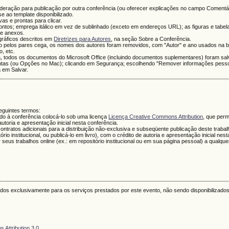
deração para publicação por outra conferência (ou oferecer explicações no campo Comentár
-se ao template disponibilizado.
ivas e prontas para clicar.
ntos; emprega itálico em vez de sublinhado (exceto em endereços URL); as figuras e tabel
de anexos.
ográficos descritos em
Diretrizes para Autores
, na seção Sobre a Conferência.
pelos pares cega, os nomes dos autores foram removidos, com "Autor" e ano usados na bib
, etc.
, todos os documentos do Microsoft Office (incluindo documentos suplementares) foram sa
ntas (ou Opções no Mac); clicando em Segurança; escolhendo "Remover informações pess
a em Salvar.
guintes termos:
ndo à conferência colocá-lo sob uma licença
Licença Creative Commons Attribution
, que perm
utoria e apresentação inicial nesta conferência.
ntratos adicionais para a distribuição não-exclusiva e subseqüente publicação deste trabalh
io institucional, ou publicá-lo em livro), com o crédito de autoria e apresentação inicial nes
r seus trabalhos online (ex.: em repositório institucional ou em sua página pessoal) a qualq
s exclusivamente para os serviços prestados por este evento, não sendo disponibilizados
 Attribution 3.0
.