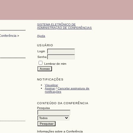
SISTEMA ELETRÔNICO DE
ADMINISTRAÇÃO DE CONFERÊNCIAS
Conferência
>
Ajuda
USUÁRIO
Login
Senha
Lembrar de mim
NOTIFICAÇÕES
Visualizar
Assinar
/
Cancelar assinatura de
notificações
CONTEÚDO DA CONFERÊNCIA
Pesquisa
Informações sobre a Conferência