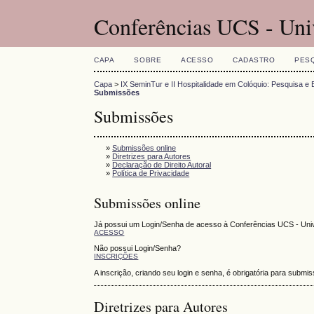
Conferências UCS - Uni
CAPA
SOBRE
ACESSO
CADASTRO
PES
Capa
>
IX SeminTur e II Hospitalidade em Colóquio: Pesquisa e 
Submissões
Submissões
»
Submissões online
»
Diretrizes para Autores
»
Declaração de Direito Autoral
»
Política de Privacidade
Submissões online
Já possui um Login/Senha de acesso à Conferências UCS - Uni
ACESSO
Não possui Login/Senha?
INSCRIÇÕES
A inscrição, criando seu login e senha, é obrigatória para sub
Diretrizes para Autores