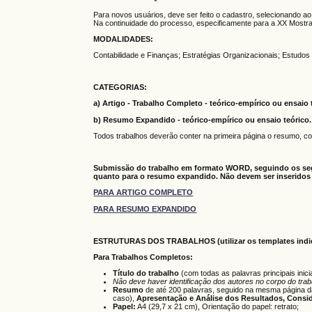
Para novos usuários, deve ser feito o cadastro, selecionando ao 
Na continuidade do processo, especificamente para a XX Mostra
MODALIDADES:
Contabilidade e Finanças; Estratégias Organizacionais; Estudo
CATEGORIAS:
a) Artigo - Trabalho Completo - teórico-empírico ou ensaio 
b) Resumo Expandido -
teórico-empírico ou ensaio teórico.
Todos trabalhos deverão conter na primeira página o resumo, co
Submissão do trabalho em formato WORD, seguindo os segu
quanto para o resumo expandido. Não devem ser inseridos
PARA ARTIGO COMPLETO
PARA RESUMO EXPANDIDO
ESTRUTURAS DOS TRABALHOS (utilizar os templates indic
Para Trabalhos Completos:
Título do trabalho
(com todas as palavras principais ini
Não deve haver identificação dos autores no corpo do trab
Resumo
de até 200 palavras, seguido na mesma página 
caso),
Apresentação e Análise dos Resultados
, Consi
Papel:
A4 (29,7 x 21 cm), Orientação do papel: retrato;