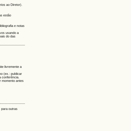
ios ao Diretor).
as estão
liografia e notas
lvos usando a
oais do das
ite livremente a
o (ex.: publicar
ta conferência.
uer momento antes
 para outras