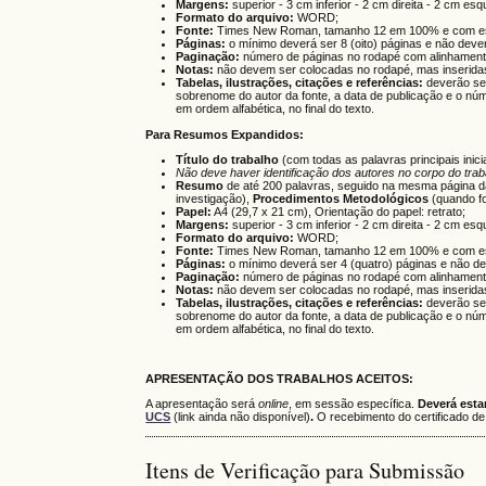
Margens:
superior - 3 cm inferior - 2 cm direita - 2 cm es
Formato do arquivo:
WORD;
Fonte:
Times New Roman, tamanho 12 em 100% e com espa
Páginas:
o mínimo deverá ser 8 (oito) páginas e não deverá
Paginação:
número de páginas no rodapé com alinhamento 
Notas:
não devem ser colocadas no rodapé, mas inseridas 
Tabelas, ilustrações, citações e referências:
deverão ser
sobrenome do autor da fonte, a data de publicação e o núm
em ordem alfabética, no final do texto.
Para Resumos Expandidos:
Título do trabalho
(com todas as palavras principais ini
Não deve haver identificação dos autores no corpo do trab
Resumo
de até 200 palavras, seguido na mesma página 
investigação),
Procedimentos Metodológicos
(quando fo
Papel:
A4 (29,7 x 21 cm), Orientação do papel: retrato;
Margens:
superior - 3 cm inferior - 2 cm direita - 2 cm es
Formato do arquivo:
WORD;
Fonte:
Times New Roman, tamanho 12 em 100% e com espa
Páginas:
o mínimo deverá ser 4 (quatro) páginas e não deve
Paginação:
número de páginas no rodapé com alinhamento 
Notas:
não devem ser colocadas no rodapé, mas inseridas 
Tabelas, ilustrações, citações e referências:
deverão ser
sobrenome do autor da fonte, a data de publicação e o núm
em ordem alfabética, no final do texto.
APRESENTAÇÃO DOS TRABALHOS ACEITOS:
A apresentação será
online
, em sessão específica.
Deverá esta
UCS
(link ainda não disponível)
.
O recebimento do certificado d
Itens de Verificação para Submissão