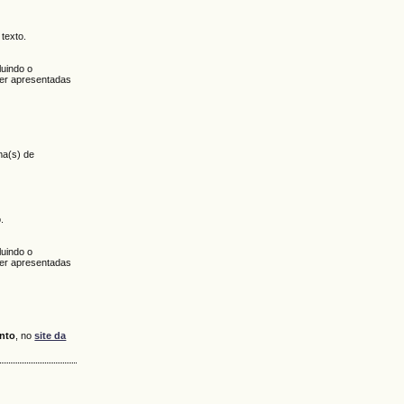
 texto.
luindo o
ser apresentadas
ma(s) de
.
luindo o
ser apresentadas
ento
, no
site da