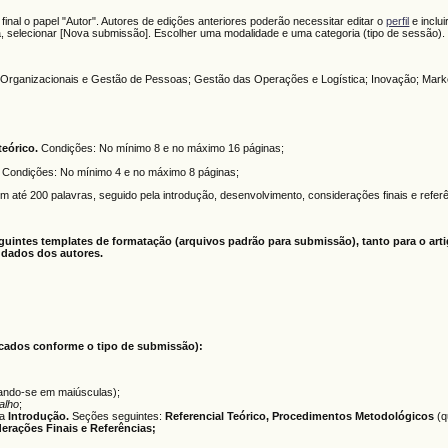
final o papel "Autor". Autores de edições anteriores poderão necessitar editar o
perfil
e inclui
, selecionar [Nova submissão]. Escolher uma modalidade e uma categoria (tipo de sessão).
s Organizacionais e Gestão de Pessoas; Gestão das Operações e Logística; Inovação; Marke
teórico.
Condições: No mínimo 8 e no máximo 16 páginas;
Condições: No mínimo 4 e no máximo 8 páginas;
m até 200 palavras, seguido pela introdução, desenvolvimento, considerações finais e refer
intes templates de formatação (arquivos padrão para submissão), tanto para o art
 dados dos autores.
ados conforme o tipo de submissão):
ciando-se em maiúsculas);
alho
;
da
Introdução.
Seções seguintes:
Referencial Teórico, Procedimentos Metodológicos
(q
derações Finais e Referências;