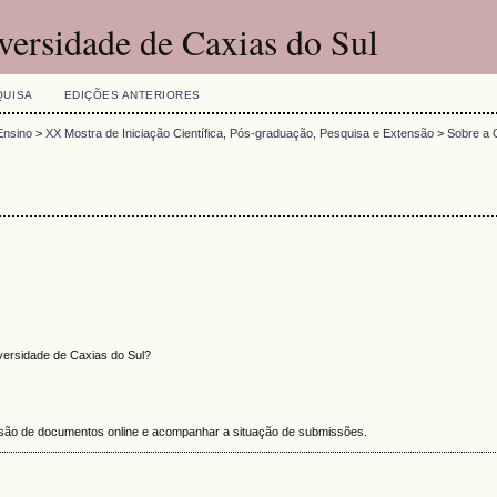
versidade de Caxias do Sul
QUISA
EDIÇÕES ANTERIORES
Ensino
>
XX Mostra de Iniciação Científica, Pós-graduação, Pesquisa e Extensão
>
Sobre a 
versidade de Caxias do Sul?
missão de documentos online e acompanhar a situação de submissões.