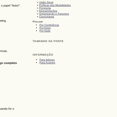
»
Visão Geral
»
Políticas das Modalidades
r o papel "Autor".
»
Programa
»
Apresentações
»
Organização e Parceiros
»
Cronograma
ting.
Procurar
Por Conferência
Por Autor
Por título
TAMANHO DA FONTE
ências.
INFORMAÇÃO
Para leitores
Para Autores
igo completo
uando for o