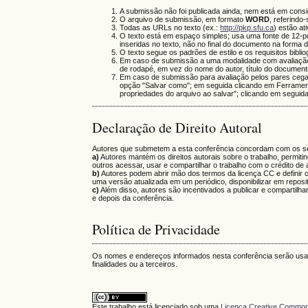
A submissão não foi publicada ainda, nem está em consi
O arquivo de submissão, em formato
WORD
, referindo
Todas as URLs no texto (ex.:
http://pkp.sfu.ca
) estão at
O texto está em espaço simples; usa uma fonte de 12-po
inseridas no texto, não no final do documento na forma 
O texto segue os padrões de estilo e os requisitos bibli
Em caso de submissão a uma modalidade com avaliação 
de rodapé, em vez do nome do autor, título do documento
Em caso de submissão para avaliação pelos pares cega
opção "Salvar como"; em seguida clicando em Ferrame
propriedades do arquivo ao salvar"; clicando em seguid
Declaração de Direito Autoral
Autores que submetem a esta conferência concordam com os se
a)
Autores mantém os direitos autorais sobre o trabalho, permiti
outros acessar, usar e compartilhar o trabalho com o crédito de a
b)
Autores podem abrir mão dos termos da licença CC e definir co
uma versão atualizada em um periódico, disponibilizar em repositór
c)
Além disso, autores são incentivados a publicar e compartilha
e depois da conferência.
Política de Privacidade
Os nomes e endereços informados nesta conferência serão usado
finalidades ou a terceiros.
Este trabalho está licenciado sob uma
Licença Creative Commons